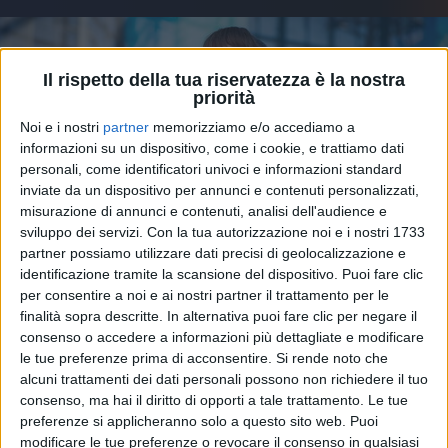
Il rispetto della tua riservatezza è la nostra
priorità
Noi e i nostri
partner
memorizziamo e/o accediamo a
informazioni su un dispositivo, come i cookie, e trattiamo dati
personali, come identificatori univoci e informazioni standard
inviate da un dispositivo per annunci e contenuti personalizzati,
misurazione di annunci e contenuti, analisi dell'audience e
sviluppo dei servizi.
Con la tua autorizzazione noi e i nostri 1733
partner possiamo utilizzare dati precisi di geolocalizzazione e
identificazione tramite la scansione del dispositivo. Puoi fare clic
27 giu 2024
NEL BACKSTAGE DI NAPOLI
per consentire a noi e ai nostri partner il trattamento per le
finalità sopra descritte. In alternativa puoi fare clic per negare il
Annalisa a Radio Italia: “Laura Pausini,
consenso o accedere a informazioni più dettagliate e modificare
quando duettiamo?”
le tue preferenze prima di acconsentire.
Si rende noto che
alcuni trattamenti dei dati personali possono non richiedere il tuo
“
Se non c’è reggiseno lanciato, ormai sono triste
”, ha
consenso, ma hai il diritto di opporti a tale trattamento. Le tue
confessato la cantante che ha snocciolato i vari regali
che i fan le lanciano sul palco. “
Ballo perché non
preferenze si applicheranno solo a questo sito web. Puoi
vado in palestra e non faccio nulla
” - VIDEO
modificare le tue preferenze o revocare il consenso in qualsiasi