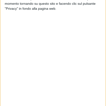
momento tornando su questo sito e facendo clic sul pulsante
di
Andrea Daz
"Privacy" in fondo alla pagina web.
31 mar 2024
RECORD SU RECORD
Annalisa sempre più nella storia della
musica italiana