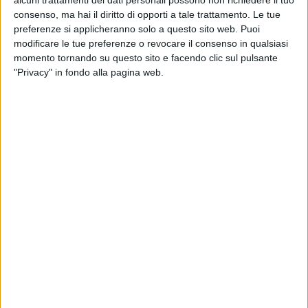
alcuni trattamenti dei dati personali possono non richiedere il tuo
L’ultimo
successo di Annalisa
è “
Canzone estiva
”.
consenso, ma hai il diritto di opporti a tale trattamento. Le tue
Giocando con questo titolo, qual è il successo che
preferenze si applicheranno solo a questo sito web. Puoi
Annalisa ritiene
la “canzone estiva” per eccellenza
?
modificare le tue preferenze o revocare il consenso in qualsiasi
Per scoprirlo, guarda subito la
video-intervista qui
momento tornando su questo sito e facendo clic sul pulsante
sotto
per scoprirlo!
"Privacy" in fondo alla pagina web.
ATUPERTU CON ANNALISA (RILIVE
MILANO 2026)