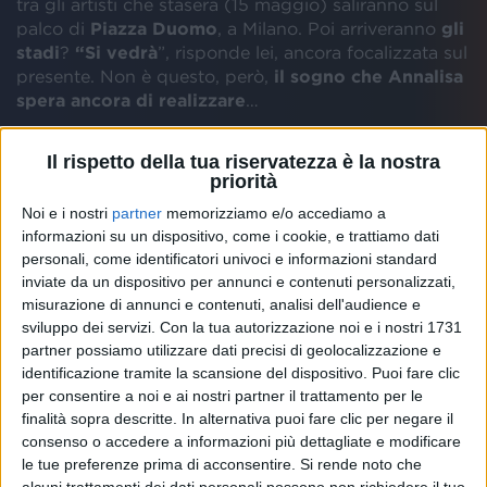
tra gli artisti che stasera (15 maggio) saliranno sul
palco di
Piazza Duomo
, a Milano. Poi arriveranno
gli
stadi
?
“Si vedrà
”, risponde lei, ancora focalizzata sul
presente. Non è questo, però,
il sogno che Annalisa
spera ancora di realizzare
…
Nel mezzo del suo tour “
Ma noi siamo fuoco
”, c’è
Il rispetto della tua riservatezza è la nostra
stata anche la prima volta alla nuova
Arena Santa
priorità
Giulia
, a Milano. Dopo l’inaugurazione di Ligabue, è
Noi e i nostri
partner
memorizziamo e/o accediamo a
stata
la prima donna
a esibirsi nella nuova struttura,
informazioni su un dispositivo, come i cookie, e trattiamo dati
e sembra
molto soddisfatta
di come è andata: “
Dalla
personali, come identificatori univoci e informazioni standard
parte del palco, devo dire che è uno spettacolo. Vedi
inviate da un dispositivo per annunci e contenuti personalizzati,
veramente un muro di persone: le tribune altissime e
misurazione di annunci e contenuti, analisi dell'audience e
sei totalmente avvolto dall’affetto e dall’entusiasmo
sviluppo dei servizi.
Con la tua autorizzazione noi e i nostri 1731
della gente
”. Una serata che l’artista definisce
partner possiamo utilizzare dati precisi di geolocalizzazione e
semplicemente “
pazzesca
”, anche per il sound
identificazione tramite la scansione del dispositivo. Puoi fare clic
eccellente che la nuova arena sa regalare, a chi è
per consentire a noi e ai nostri partner il trattamento per le
sopra il palco e a chi ce l’ha davanti: “
Mi sono
finalità sopra descritte. In alternativa puoi fare clic per negare il
consenso o accedere a informazioni più dettagliate e modificare
proprio goduta il concerto
”, dice.
le tue preferenze prima di acconsentire.
Si rende noto che