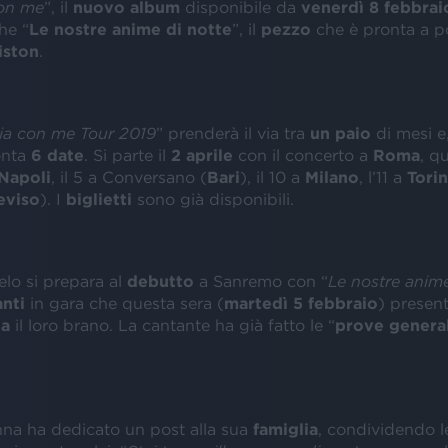
con me
”, il
nuovo album
disponibile da
venerdì 8 febbrai
he “
Le nostre anime di notte
”, il
pezzo
che è pronta a po
iston
.
sia con me Tour 2019
” prenderà il via tra
un paio
di mesi e,
onta
6 date
. Si parte il
2 aprile
con il concerto a
Roma
, q
Napoli
, il 5 a Conversano (
Bari
), il 10 a
Milano
, l’11 a
Tori
eviso
). I
biglietti
sono già disponibili.
lo si prepara al
debutto
a Sanremo con “
Le nostre anime
nti
in gara che questa sera (
martedì 5 febbraio
) presen
ta
il loro brano. La cantante ha già fatto le “
prove general
Anna ha dedicato un post alla sua
famiglia
, condividendo l