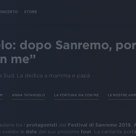
 CONCERTO
STORE
o: dopo Sanremo, port
on me”
a Sud. La dedica a mamma e papà
UM
ANNA TATANGELO
LA FORTUNA SIA CON ME
LE NOSTRE ANI
ederla tra i
protagonisti
del
Festival di Sanremo 2019
,
 svelato le
date
del suo prossimo
tour
. La cantante porta