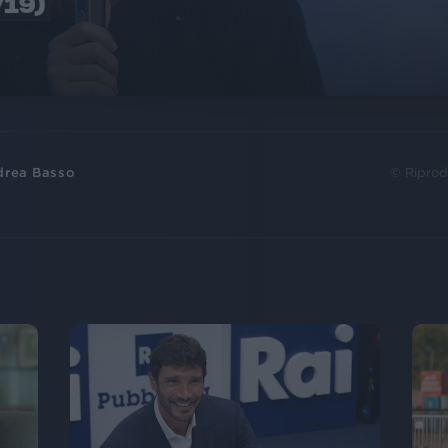
/19)
drea Basso
© Riprod