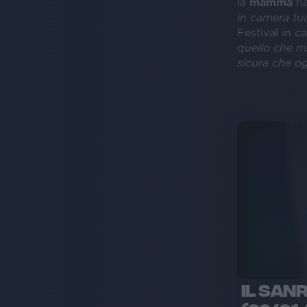
la
mamma
ha 
in camera tua
Festival in ca
quello che m
sicura che og
IL SAN