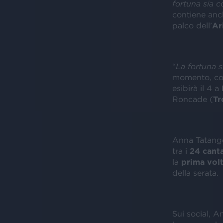
fortuna sia 
contiene anc
palco dell’
Ar
“
La fortuna 
momento, c
esibirà il 4 a
Roncade (
Tr
Anna Tatange
tra i
24 canta
la
prima vol
della serata.
Sui social, 