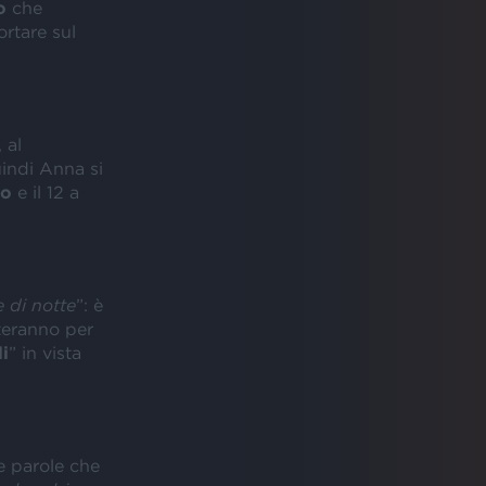
o
che
rtare sul
 al
uindi Anna si
no
e il 12 a
 di notte
”: è
teranno per
i
” in vista
e parole che