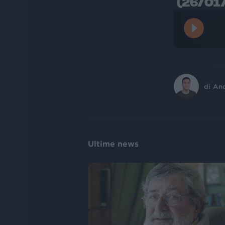
(26/01
di
An
Ultime news