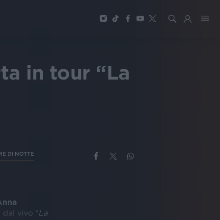
a in tour “La
ME DI NOTTE
Anna
 dal vivo “
La