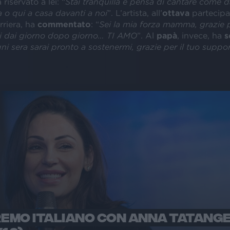
riservato a lei: “
Stai tranquilla e pensa di cantare come 
 o qui a casa davanti a noi
”. L’artista, all’
ottava
partecipa
rriera, ha
commentato
: “
Sei la mia forza mamma, grazie p
i dai giorno dopo giorno… TI AMO
”. Al
papà
, invece, ha
s
ni sera sarai pronto a sostenermi, grazie per il tuo suppo
REMO ITALIANO CON ANNA TATANG