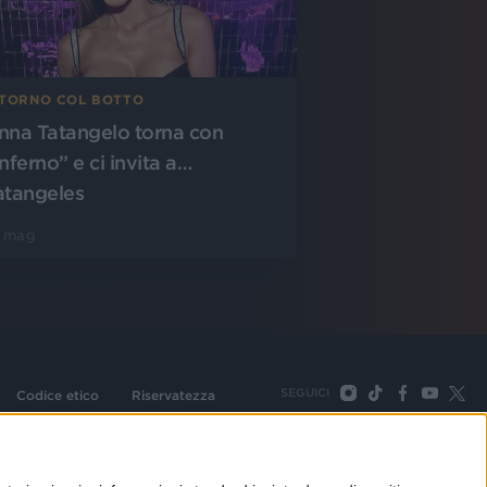
ITORNO COL BOTTO
nna Tatangelo torna con
nferno” e ci invita a…
atangeles
7 mag
SEGUICI
Codice etico
Riservatezza
093 Cologno Monzese (Mi) |Tel. +39 02 254441 | Fax +39
TORNA SU