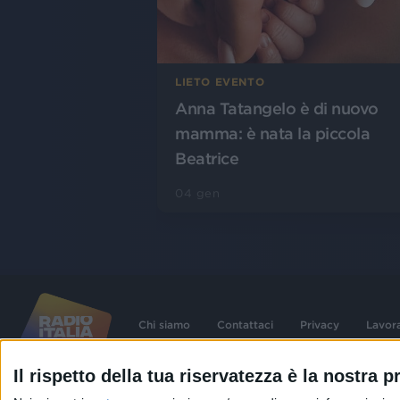
LIETO EVENTO
Anna Tatangelo è di nuovo
mamma: è nata la piccola
Beatrice
04 gen
Chi siamo
Contattaci
Privacy
Lavor
Il rispetto della tua riservatezza è la nostra pr
©
2026
RADIO ITALIA S.p.A. P.IVA 06832230152 | Tutti i diritti riservati. Per le