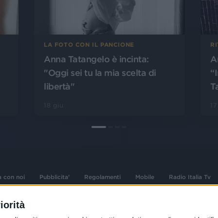
LA FOTO CON IL PANCIONE
R
Anna Tatangelo è incinta:
A
"Oggi sei tu la mia scelta di
“I
libertà"
T
18 giu
1
a con noi
Pubblicita'
Regolamenti
Mobile
Radio Italia Tv
iorità
 opere dell'ingegno
Sede Amministrativa: Viale Europa 49, 20