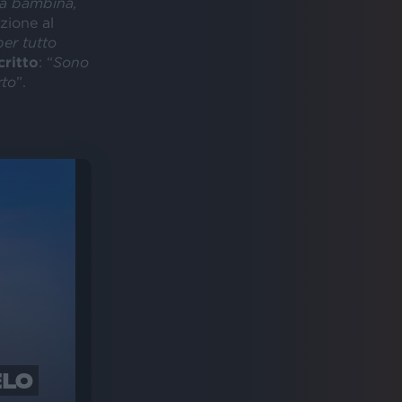
da bambina,
zione al
er tutto
critto
: “
Sono
rto
”.
ELO