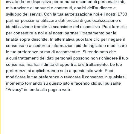
inviate da un dispositivo per annunci e contenuti personalizzati,
misurazione di annunci e contenuti, analisi dell'audience e
sviluppo dei servizi.
Con la tua autorizzazione noi e i nostri 1733
Nel frattempo, la rapper ha messo a segno già il
partner possiamo utilizzare dati precisi di geolocalizzazione e
primo sold out
con la prossima (e
prima
)
tournée
identificazione tramite la scansione del dispositivo. Puoi fare clic
nei
palazzetti
. Il
concerto
in questione è quello del
per consentire a noi e ai nostri partner il trattamento per le
22 novembre 2025
al
Forum
di
Assago
(Milano)
finalità sopra descritte. In alternativa puoi fare clic per negare il
che, ora, dopo il tutto esaurito, è raddoppiato.
Anna
consenso o accedere a informazioni più dettagliate e modificare
tornerà nel
palasport milanese
anche il giorno dopo,
le tue preferenze prima di acconsentire.
Si rende noto che
ovvero il
23 novembre 2025
. I
biglietti
per il
nuovo
alcuni trattamenti dei dati personali possono non richiedere il tuo
appuntamento
potranno essere acquistati a partire
consenso, ma hai il diritto di opporti a tale trattamento. Le tue
dalle
ore 14.00
di domani (
giovedì 28 novembre
).
preferenze si applicheranno solo a questo sito web. Puoi
modificare le tue preferenze o revocare il consenso in qualsiasi
momento tornando su questo sito e facendo clic sul pulsante
"Privacy" in fondo alla pagina web.