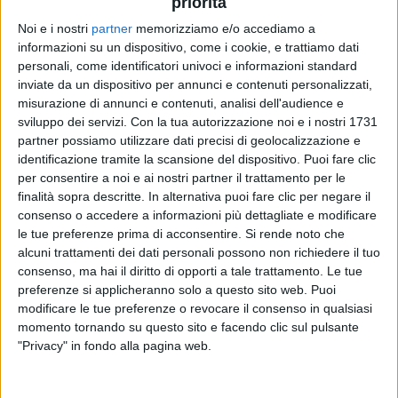
priorità
Derby d’Italia
di ieri sera (
domenica 4 febbraio
).
“
Mi ha reso felice per tutta la settimana del Festival
”,
Noi e i nostri
partner
memorizziamo e/o accediamo a
ha ammesso. Ha anche fatto notare come sia già
informazioni su un dispositivo, come i cookie, e trattiamo dati
successo che, prima o dopo la kermesse, i
nerazzurri
personali, come identificatori univoci e informazioni standard
avessero una partita importante e come… vincessero.
inviate da un dispositivo per annunci e contenuti personalizzati,
misurazione di annunci e contenuti, analisi dell'audience e
“
Adesso sono sereno
”, ha ammesso facendo così
sviluppo dei servizi.
Con la tua autorizzazione noi e i nostri 1731
capire che i risultati della squadra influiscano
partner possiamo utilizzare dati precisi di geolocalizzazione e
notevolmente sul suo
morale
. Ha anche rivelato che,
identificazione tramite la scansione del dispositivo. Puoi fare clic
tra le
30 canzoni
in
gara
, ce ne sono alcune che si
per consentire a noi e ai nostri partner il trattamento per le
accostano molto bene al trionfo dell’Inter. “
Quando le
finalità sopra descritte. In alternativa puoi fare clic per negare il
sentirete capirete
”, ha aggiunto.
consenso o accedere a informazioni più dettagliate e modificare
le tue preferenze prima di acconsentire.
Si rende noto che
Amadeus
ha inoltre parlato del
FantaSanremo
,
alcuni trattamenti dei dati personali possono non richiedere il tuo
svelando che non ha fatto una sua
squadra
perché…
consenso, ma hai il diritto di opporti a tale trattamento. Le tue
perderebbe come ogni volta che partecipa a un
preferenze si applicheranno solo a questo sito web. Puoi
gioco. Ha però aiutato il figlio
Josè Alberto
a farne
modificare le tue preferenze o revocare il consenso in qualsiasi
una sua. “
Mi ha chiesto dei consigli. Ho dato delle
momento tornando su questo sito e facendo clic sul pulsante
mie previsioni conoscendo i cantanti e pensando che
"Privacy" in fondo alla pagina web.
qualcuno sia più disponibile di altri [a compiere
azioni previste dal regolamento]
”, ha dichiarato