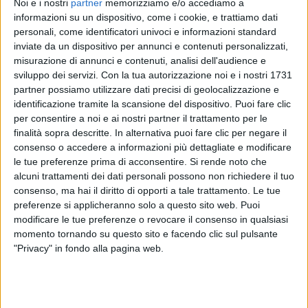
Noi e i nostri
partner
memorizziamo e/o accediamo a
informazioni su un dispositivo, come i cookie, e trattiamo dati
personali, come identificatori univoci e informazioni standard
inviate da un dispositivo per annunci e contenuti personalizzati,
misurazione di annunci e contenuti, analisi dell'audience e
Alessandra Amoroso
e
Emma Marrone
, entrambe
sviluppo dei servizi.
Con la tua autorizzazione noi e i nostri 1731
emerse da Amici di Maria De Filippi, sono molto
partner possiamo utilizzare dati precisi di geolocalizzazione e
amiche e hanno deciso quindi di condividere una
identificazione tramite la scansione del dispositivo. Puoi fare clic
diretta
Instagram
con i loro fan il 20 marzo.
per consentire a noi e ai nostri partner il trattamento per le
finalità sopra descritte. In alternativa puoi fare clic per negare il
Naturalmente non è l'unica iniziativa contro il
consenso o accedere a informazioni più dettagliate e modificare
Coronavirus
.
Alessandra Amoroso
, ad esempio, ha
le tue preferenze prima di acconsentire.
Si rende noto che
dichiarato: “
È nota a tutti la delicatissima emergenza
alcuni trattamenti dei dati personali possono non richiedere il tuo
sanitaria che il nostro Paese sta affrontando nelle
consenso, ma hai il diritto di opporti a tale trattamento. Le tue
ultime due settimane. Anche il Sud Italia si sta
preferenze si applicheranno solo a questo sito web. Puoi
attrezzando al massimo per poter contenere
modificare le tue preferenze o revocare il consenso in qualsiasi
l’emergenza e per poter garantire ai cittadini il
momento tornando su questo sito e facendo clic sul pulsante
"Privacy" in fondo alla pagina web.
miglior servizio possibile
”.
Per questo motivo la
cantante
pugliese ha deciso di