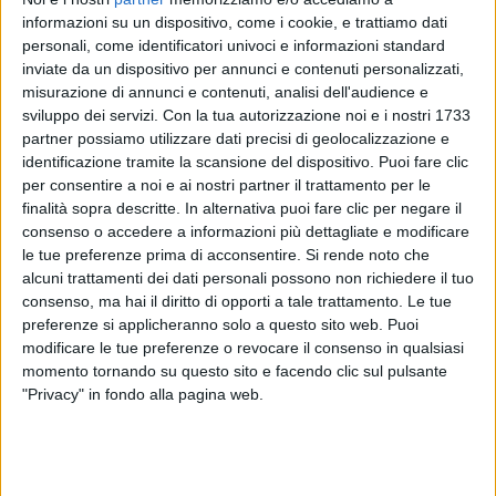
informazioni su un dispositivo, come i cookie, e trattiamo dati
personali, come identificatori univoci e informazioni standard
La prima parte dei festeggiamenti di Alessandra si è
inviate da un dispositivo per annunci e contenuti personalizzati,
già svolta questa notte, insieme ad alcune delle
misurazione di annunci e contenuti, analisi dell'audience e
persone a lei più care: l’artista ha stappato lo
sviluppo dei servizi.
Con la tua autorizzazione noi e i nostri 1733
spumante e ha soffiato sulle candeline in un tripudio
partner possiamo utilizzare dati precisi di geolocalizzazione e
di canti e di abbracci.
identificazione tramite la scansione del dispositivo. Puoi fare clic
per consentire a noi e ai nostri partner il trattamento per le
finalità sopra descritte. In alternativa puoi fare clic per negare il
consenso o accedere a informazioni più dettagliate e modificare
le tue preferenze prima di acconsentire.
Si rende noto che
alcuni trattamenti dei dati personali possono non richiedere il tuo
consenso, ma hai il diritto di opporti a tale trattamento. Le tue
preferenze si applicheranno solo a questo sito web. Puoi
modificare le tue preferenze o revocare il consenso in qualsiasi
momento tornando su questo sito e facendo clic sul pulsante
COMPLEANNO DI ALESSANDRA
"Privacy" in fondo alla pagina web.
AMOROSO