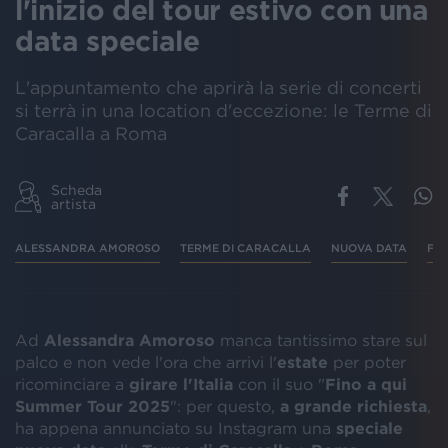
l'inizio del tour estivo con una
data speciale
L'appuntamento che aprirà la serie di concerti
si terrà in una location d'eccezione: le Terme di
Caracalla a Roma
Scheda
artista
ALESSANDRA AMOROSO
TERME DI CARACALLA
NUOVA DATA
FIN
Ad
Alessandra Amoroso
manca tantissimo stare sul
palco e non vede l'ora che arrivi l'
estate
per poter
ricominciare a
girare l'Italia
con il suo "
Fino a qui
Summer Tour 2025
": per questo,
a grande richiesta
,
ha appena annunciato su Instagram una
speciale