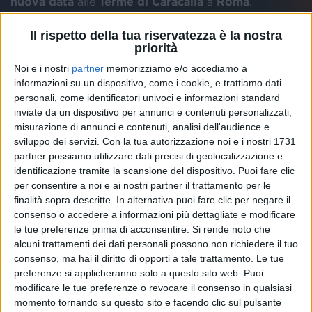
nuova data
alle
Terme di Caracalla
a
Roma
.
Il rispetto della tua riservatezza è la nostra
Questo
nuovo appuntamento, che aprirà la serie di
priorità
concerti estivi, si terrà il prossimo
11 giugno
. Il tour di
Alessandra Amoroso
vedrà poi il suo
gran finale
in
Noi e i nostri
partner
memorizziamo e/o accediamo a
informazioni su un dispositivo, come i cookie, e trattiamo dati
Piazza del Plebiscito
a
Napoli
, il
24 settembre
.
personali, come identificatori univoci e informazioni standard
inviate da un dispositivo per annunci e contenuti personalizzati,
Qui il
calendario
completo
del "Fino a qui summer
misurazione di annunci e contenuti, analisi dell'audience e
tour 2025":
sviluppo dei servizi.
Con la tua autorizzazione noi e i nostri 1731
11 giugno 2025 – ROMA – Terme di Caracalla
NUOVA
partner possiamo utilizzare dati precisi di geolocalizzazione e
DATA
identificazione tramite la scansione del dispositivo. Puoi fare clic
26 giugno 2025 - FERRARA – “Ferrara Summer
per consentire a noi e ai nostri partner il trattamento per le
Festival” - Piazza Ariostea
finalità sopra descritte. In alternativa puoi fare clic per negare il
3 luglio 2025 - MAROSTICA (VI) – “Marostica
consenso o accedere a informazioni più dettagliate e modificare
Summer Festival Volksbank”
le tue preferenze prima di acconsentire.
Si rende noto che
12 luglio 2025 - TAORMINA (ME) - “Sotto Il Vulcano
alcuni trattamenti dei dati personali possono non richiedere il tuo
Fest” - Teatro Antico
consenso, ma hai il diritto di opporti a tale trattamento. Le tue
18 luglio 2025 - ASTI – Astimusica, Piazza Alfieri
preferenze si applicheranno solo a questo sito web. Puoi
modificare le tue preferenze o revocare il consenso in qualsiasi
20 luglio 2025 - CERNOBBIO (CO) – “Lake Sound
momento tornando su questo sito e facendo clic sul pulsante
Park”, Villa Erba (Ex Galoppatoio)