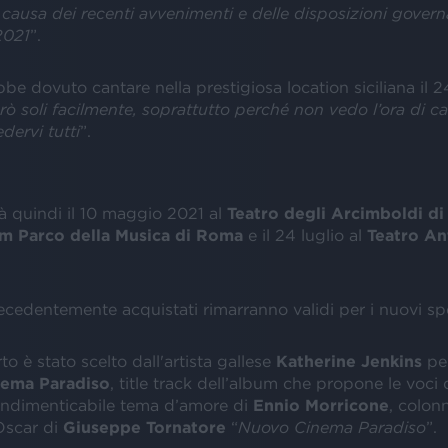
causa dei recenti avvenimenti e delle disposizioni governat
 2021
”.
be dovuto cantare nella prestigiosa location siciliana il 24
rò soli facilmente, soprattutto perché non vedo l’ora di c
dervi tutti
”.
rà quindi il 10 maggio 2021 al
Teatro degli Arcimboldi di
m Parco della Musica di Roma
e il 24 luglio al
Teatro Ant
ecedentemente acquistati rimarranno validi per i nuovi spe
to è stato scelto dall'artista gallese
Katherine Jenkins
per
nema Paradiso
, title track dell’album che propone le voci
l’indimenticabile tema d’amore di
Ennio Morricone
, colon
Oscar di
Giuseppe Tornatore
“
Nuovo Cinema Paradiso
”.