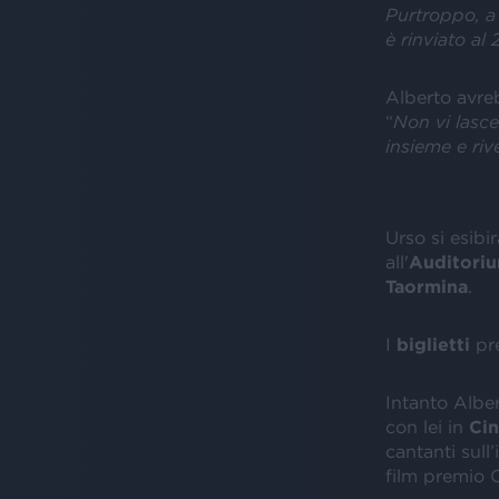
Purtroppo, a 
è rinviato al
Alberto avreb
“
Non vi lasce
insieme e rive
Urso si esibi
all'
Auditoriu
Taormina
.
I
biglietti
pr
Intanto Alber
con lei in
Ci
cantanti sul
film premio 