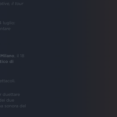
ive, il tour
 luglio:
antare
 Milano
, il 18
ico di
ttacoli.
 duettare
 dei due
na sonora del