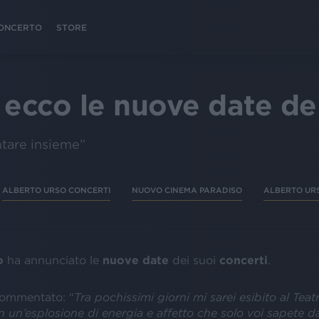
 CONCERTO
STORE
 ecco le nuove date de
antare insieme”
ALBERTO URSO CONCERTI
NUOVO CINEMA PARADISO
ALBERTO UR
o
ha annunciato le
nuove date
dei suoi
concerti
.
 commentato: “
Tra pochissimi giorni mi sarei esibito al Teat
 un’esplosione di energia e affetto che solo voi sapete d