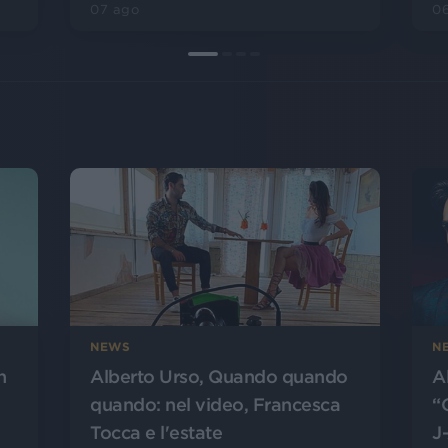
07 ago
0
NEWS
N
n
Alberto Urso, Quando quando
A
quando: nel video, Francesca
“
Tocca e l'estate
J