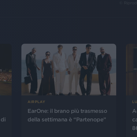
© Riprod
AIRPLAY
L
EarOne: il brano più trasmesso
A
 di
della settimana è “Partenope”
c
8