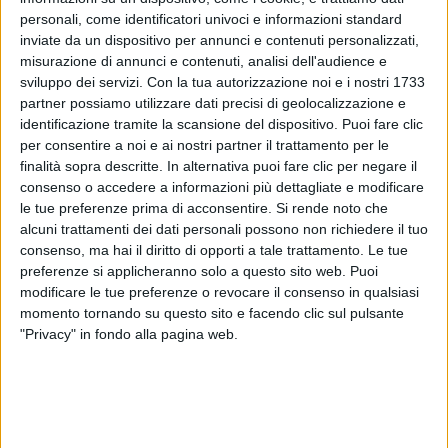
personali, come identificatori univoci e informazioni standard
inviate da un dispositivo per annunci e contenuti personalizzati,
misurazione di annunci e contenuti, analisi dell'audience e
sviluppo dei servizi.
Con la tua autorizzazione noi e i nostri 1733
partner possiamo utilizzare dati precisi di geolocalizzazione e
identificazione tramite la scansione del dispositivo. Puoi fare clic
L’
esordio
della nostra
eNazionale
nella fase finale di
per consentire a noi e ai nostri partner il trattamento per le
UEFA eEURO 2020 è fissato per domani,
sabato 23
finalità sopra descritte. In alternativa puoi fare clic per negare il
maggio
: alle
13.15
giocherà contro la
Danimarca
, una
consenso o accedere a informazioni più dettagliate e modificare
delle 3 avversarie del
gruppo B
insieme a
Serbia
e
le tue preferenze prima di acconsentire.
Si rende noto che
Turchia
. Le
prime due
classificate di ogni girone si
alcuni trattamenti dei dati personali possono non richiedere il tuo
qualificheranno ai
quarti di finale
del torneo virtuale.
consenso, ma hai il diritto di opporti a tale trattamento. Le tue
preferenze si applicheranno solo a questo sito web. Puoi
In vista dei prossimi match, il CT della Nazionale
modificare le tue preferenze o revocare il consenso in qualsiasi
Italiana di calcio
Roberto Mancini
ha fatto sentire il
momento tornando su questo sito e facendo clic sul pulsante
"Privacy" in fondo alla pagina web.
suo
incoraggiamento
con un
video-messaggio
di
“
in bocca al lupo
” ai nostri giocatori: “
Faremo il tifo
per voi. Fatevi onore e Forza Italia!
”, ha
esclamato
.