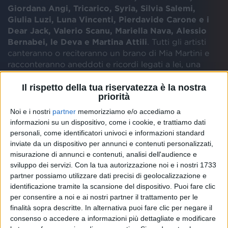
Giordana Angi, Tricarico, Syria, Silvia Salemi,
Giulia Luzi, Luna Vincenti, Pierdavide Carone e i
Dear Jack, Valerio Scanu, Mariella Nava, Alessio
Bernabei, le Deva e Martina Attili
. Tutti gli artisti
canteranno o reciteranno un brano di Mia Martini e
racconteranno aneddoti e ricordi legati a lei, una
delle voci più belle, importanti e significative della
musica italiana.
Il rispetto della tua riservatezza è la nostra
priorità
Noi e i nostri
partner
memorizziamo e/o accediamo a
informazioni su un dispositivo, come i cookie, e trattiamo dati
personali, come identificatori univoci e informazioni standard
inviate da un dispositivo per annunci e contenuti personalizzati,
misurazione di annunci e contenuti, analisi dell'audience e
sviluppo dei servizi.
Con la tua autorizzazione noi e i nostri 1733
partner possiamo utilizzare dati precisi di geolocalizzazione e
identificazione tramite la scansione del dispositivo. Puoi fare clic
per consentire a noi e ai nostri partner il trattamento per le
finalità sopra descritte. In alternativa puoi fare clic per negare il
consenso o accedere a informazioni più dettagliate e modificare