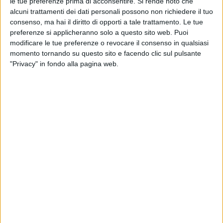
le tue preferenze prima di acconsentire.
Si rende noto che
alcuni trattamenti dei dati personali possono non richiedere il tuo
consenso, ma hai il diritto di opporti a tale trattamento. Le tue
preferenze si applicheranno solo a questo sito web. Puoi
modificare le tue preferenze o revocare il consenso in qualsiasi
momento tornando su questo sito e facendo clic sul pulsante
"Privacy" in fondo alla pagina web.
Le performance saranno accompagnate dalla
Mimì
Sarà Band
e arricchite da racconti, immagini
esclusive della vita privata e pubblica di Mia Martini e
coreografie.
L’evento è organizzato dall’Associazione Culturale
“
Minuetto
” e da Leda Bertè, con la direzione drtistica
di Vincenzo Adriani e Giancarlo Del Duca.