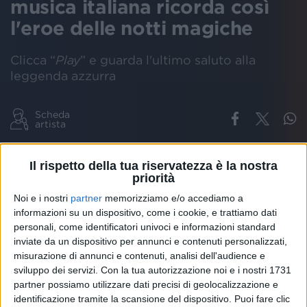
musica italiana ricorda così
l'eroe delle notti magiche
Clicca “
Play
” e guarda l'ultimo saluto alla
leggenda azzurra
Scheda
artista
TOTÒ SCHILLACI
NOTTI MAGICHE
ITALIA 90
EROS RAMAZZOTTI
Il rispetto della tua riservatezza è la nostra
priorità
Noi e i nostri
partner
memorizziamo e/o accediamo a
informazioni su un dispositivo, come i cookie, e trattiamo dati
personali, come identificatori univoci e informazioni standard
inviate da un dispositivo per annunci e contenuti personalizzati,
misurazione di annunci e contenuti, analisi dell'audience e
sviluppo dei servizi.
Con la tua autorizzazione noi e i nostri 1731
partner possiamo utilizzare dati precisi di geolocalizzazione e
identificazione tramite la scansione del dispositivo. Puoi fare clic