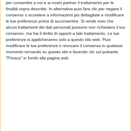
per consentire a noi e ai nostri partner il trattamento per le
finalità sopra descritte. In alternativa puoi fare clic per negare il
ADDIO A TOTÒ SCHILLACI
consenso o accedere a informazioni più dettagliate e modificare
le tue preferenze prima di acconsentire.
Si rende noto che
alcuni trattamenti dei dati personali possono non richiedere il tuo
consenso, ma hai il diritto di opporti a tale trattamento. Le tue
preferenze si applicheranno solo a questo sito web. Puoi
modificare le tue preferenze o revocare il consenso in qualsiasi
Lutto
nel mondo del calcio: nella mattinata di oggi
momento tornando su questo sito e facendo clic sul pulsante
(18 settembre), è venuto a mancare all’età di 59 anni
"Privacy" in fondo alla pagina web.
Salvatore Schillaci
, per tutti
Totò
.
Sui social, i protagonisti della
musica italiana
hanno
reso
omaggio
alla
leggenda azzurra
,
capocannoniere dei Mondiali di
Italia 90
.
Eros Ramazzotti
lo ha ricordato con queste parole:
“
Ciao Totò, sei stato un grande!
”. Anche
Samuele
Bersan
i lo ha salutato per l'ultima volta.