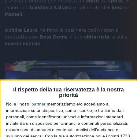
L’artista è entrato con indosso un
abito
da
sposa
, in
mano una
bandiera italiana
e sulle note dell’
Inno
di
Mameli
.
Achille Lauro
ha fatto la scalinata dell’Ariston a
braccetto con
Boss Doms
, il suo
chitarrista
, e sulla
marcia nuziale
.
Il rispetto della tua riservatezza è la nostra
priorità
Noi e i nostri
partner
memorizziamo e/o accediamo a
informazioni su un dispositivo, come i cookie, e trattiamo dati
personali, come identificatori univoci e informazioni standard
inviate da un dispositivo per annunci e contenuti personalizzati,
misurazione di annunci e contenuti, analisi dell'audience e
sviluppo dei servizi.
Con la tua autorizzazione noi e i nostri 1733