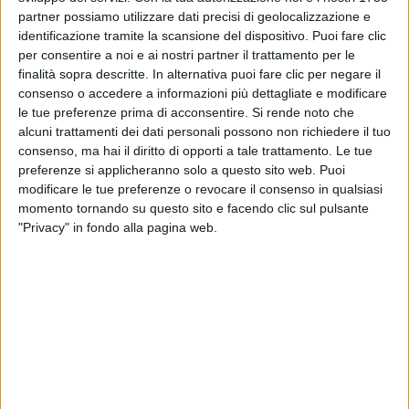
partner possiamo utilizzare dati precisi di geolocalizzazione e
identificazione tramite la scansione del dispositivo. Puoi fare clic
per consentire a noi e ai nostri partner il trattamento per le
Poi, è andato al microfono, ha baciato
Boss Doms
e
finalità sopra descritte. In alternativa puoi fare clic per negare il
ha intonato un medley di
Me ne Frego
e
Rolls
consenso o accedere a informazioni più dettagliate e modificare
Royce
, insieme a
Fiorello
.
le tue preferenze prima di acconsentire.
Si rende noto che
alcuni trattamenti dei dati personali possono non richiedere il tuo
consenso, ma hai il diritto di opporti a tale trattamento. Le tue
preferenze si applicheranno solo a questo sito web. Puoi
modificare le tue preferenze o revocare il consenso in qualsiasi
momento tornando su questo sito e facendo clic sul pulsante
"Privacy" in fondo alla pagina web.