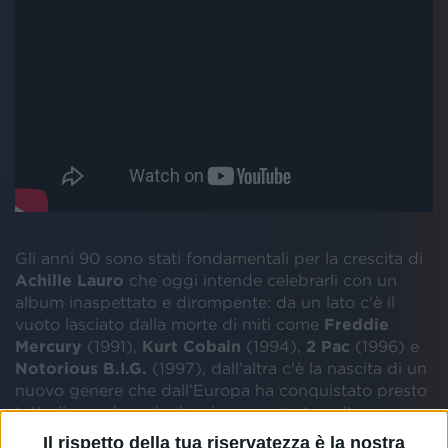
Gli anni 90 sono stati fondamentali per la crescita di
Achille
Lauro
che oggi intende celebrarli con un
album inaspettato e dirompente: da un lato c'è il
vuoto lasciato dalla morte di miti come
Freddie
Mercury
(1991),
Kurt Cobain
(1994),
2 Pac
(1996) e
Notorious B.I.G.
(1997), dall’altra c'è la nascita di un
nuovo genere che dall’Europa ha conquistato presto
tutto il mondo e che ha sicuramente travolto
l’immaginario artistico di
Lauro
.
Il rispetto della tua riservatezza è la nostra