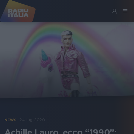
24 lug 2020
NEWS
Achille Lauro, ecco “1990”: