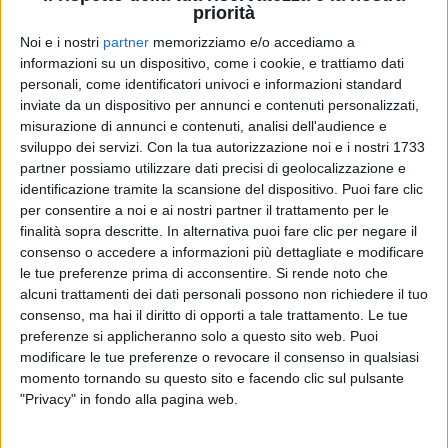
priorità
Il side project propone 7 celebri hit mondiali
Noi e i nostri
partner
memorizziamo e/o accediamo a
“
rigenerate
” da
Achille
Lauro
che ha voluto
informazioni su un dispositivo, come i cookie, e trattiamo dati
coinvolgere tanti amici: dalla storia della dance
personali, come identificatori univoci e informazioni standard
italiana e mondiale -
Alexia
,
Eiffel 65
,
Benny
inviate da un dispositivo per annunci e contenuti personalizzati,
Benassi
- al panorama attuale:
Ghali
,
Capo
Plaza
,
misurazione di annunci e contenuti, analisi dell'audience e
Gemitaiz
,
Massimo
Pericolo
e
Annalisa
, già con
sviluppo dei servizi.
Con la tua autorizzazione noi e i nostri 1733
partner possiamo utilizzare dati precisi di geolocalizzazione e
Lauro
nella serata delle cover del
Festival di
identificazione tramite la scansione del dispositivo. Puoi fare clic
Sanremo 2020
. Sono loro, insieme a produttori
per consentire a noi e ai nostri partner il trattamento per le
come
Dardust
,
Gow
Tribe
,
DIVA
e
Marnik
, i
finalità sopra descritte. In alternativa puoi fare clic per negare il
protagonisti di
1990
: un viaggio in cassa dritta che
consenso o accedere a informazioni più dettagliate e modificare
più che un tuffo nel passato è proiettato in un futuro
le tue preferenze prima di acconsentire.
Si rende noto che
senza tempo, con suoni e arrangiamenti che riescono
alcuni trattamenti dei dati personali possono non richiedere il tuo
ad essere attuali e si uniscono perfettamente al
consenso, ma hai il diritto di opporti a tale trattamento. Le tue
linguaggio di
Lauro
.
preferenze si applicheranno solo a questo sito web. Puoi
modificare le tue preferenze o revocare il consenso in qualsiasi
L'
album
lascia senza fiato con una selezione di brani
momento tornando su questo sito e facendo clic sul pulsante
travolgente:
Be My Lover dei La Bouche, Scatman’s
"Privacy" in fondo alla pagina web.
World di Scatman John, Sweet Dreams (Are Made of
This) degli Eurythmics (riportata al successo proprio