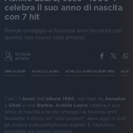
celebra il suo anno di nascita
con 7 hit
Rende omaggio ai favolosi anni Novanta con
questo suo nuovo side project
Scheda
artista
1990 ALBUM
ACHILLE LAURO
ACHILLE LAURO ALBUM 1990
ACHIL
Con i 7
brani
dell'
album
1990
, vari feat da
Annalisa
a
Ghali
e una
Barbie
,
Achille
Lauro
celebra il suo
anno di nascita e rende omaggio ai favolosi anni
Novanta: il disco, un “
side project
”, esce oggi in tutti
gli store e sulle piattaforme digitali. E l'autunno
promette già grandi sorprese.