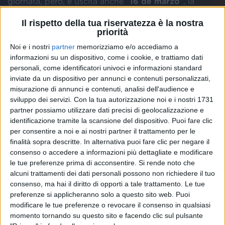
giornata, però, è uscita anche “
16 de marzo
”, la
versione
spagnola
del suo successo, ricantata ancora
Il rispetto della tua riservatezza è la nostra
insieme a
Laura Pausini
: disponibile anche il
video
.
priorità
Noi e i nostri
partner
memorizziamo e/o accediamo a
È una “
dedica all’amore impossibile
” il nuovo
informazioni su un dispositivo, come i cookie, e trattiamo dati
singolo di Lauro: “
Comuni immortali
” affronta infatti
personali, come identificatori univoci e informazioni standard
un sentimento “
assoluto e irrisolto
”, per cui si
inviate da un dispositivo per annunci e contenuti personalizzati,
sarebbe
disposti a tutto
pur di riviverlo. “
Un amore
misurazione di annunci e contenuti, analisi dell'audience e
dal respiro epico, che richiama l’immaginario dei
sviluppo dei servizi.
Con la tua autorizzazione noi e i nostri 1731
poemi omerici, in cui un comune mortale arriva a
partner possiamo utilizzare dati precisi di geolocalizzazione e
sfidare gli dei pur di riaverlo
”, si legge ancora nella
identificazione tramite la scansione del dispositivo. Puoi fare clic
presentazione
del pezzo.
per consentire a noi e ai nostri partner il trattamento per le
finalità sopra descritte. In alternativa puoi fare clic per negare il
consenso o accedere a informazioni più dettagliate e modificare
le tue preferenze prima di acconsentire.
Si rende noto che
alcuni trattamenti dei dati personali possono non richiedere il tuo
consenso, ma hai il diritto di opporti a tale trattamento. Le tue
preferenze si applicheranno solo a questo sito web. Puoi
modificare le tue preferenze o revocare il consenso in qualsiasi
momento tornando su questo sito e facendo clic sul pulsante