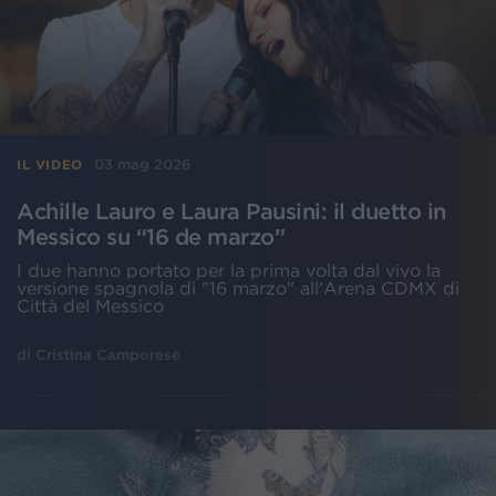
03 mag 2026
IL VIDEO
Achille Lauro e Laura Pausini: il duetto in
Messico su “16 de marzo”
I due hanno portato per la prima volta dal vivo la
versione spagnola di "16 marzo" all'Arena CDMX di
Città del Messico
di
Cristina Camporese