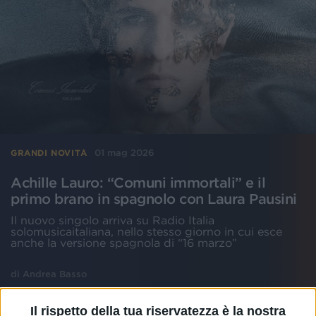
01 mag 2026
GRANDI NOVITÀ
Achille Lauro: “Comuni immortali” e il
primo brano in spagnolo con Laura Pausini
Il nuovo singolo arriva su Radio Italia
solomusicaitaliana, nello stesso giorno in cui esce
anche la versione spagnola di “16 marzo”
di
Andrea Basso
Il rispetto della tua riservatezza è la nostra