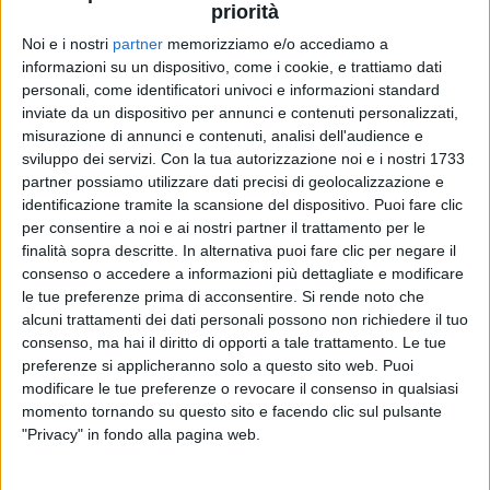
priorità
Noi e i nostri
partner
memorizziamo e/o accediamo a
informazioni su un dispositivo, come i cookie, e trattiamo dati
personali, come identificatori univoci e informazioni standard
inviate da un dispositivo per annunci e contenuti personalizzati,
misurazione di annunci e contenuti, analisi dell'audience e
sviluppo dei servizi.
Con la tua autorizzazione noi e i nostri 1733
partner possiamo utilizzare dati precisi di geolocalizzazione e
identificazione tramite la scansione del dispositivo. Puoi fare clic
per consentire a noi e ai nostri partner il trattamento per le
finalità sopra descritte. In alternativa puoi fare clic per negare il
12
VIDEO
19
FOTO
consenso o accedere a informazioni più dettagliate e modificare
le tue preferenze prima di acconsentire.
Si rende noto che
18 mar 2026
RADIOITALIALIVE 20/3
alcuni trattamenti dei dati personali possono non richiedere il tuo
consenso, ma hai il diritto di opporti a tale trattamento. Le tue
LAURA PAUSINI
preferenze si applicheranno solo a questo sito web. Puoi
modificare le tue preferenze o revocare il consenso in qualsiasi
momento tornando su questo sito e facendo clic sul pulsante
"Privacy" in fondo alla pagina web.