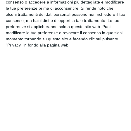
consenso o accedere a informazioni più dettagliate e modificare
le tue preferenze prima di acconsentire.
Si rende noto che
alcuni trattamenti dei dati personali possono non richiedere il tuo
L’artista decide di superare ancora una volta se
consenso, ma hai il diritto di opporti a tale trattamento. Le tue
stesso e in
1920 - Achille Lauro & The Untouchable
preferenze si applicheranno solo a questo sito web. Puoi
Band
torna in una veste completamente rinnovata, si
modificare le tue preferenze o revocare il consenso in qualsiasi
reinventa dedicandosi anche alle partiture per
momento tornando su questo sito e facendo clic sul pulsante
l'orchestra e per i cori, stupendo ancora una volta
"Privacy" in fondo alla pagina web.
con sonorità inedite. Così l’artista descrive questo
nuovo capitolo del suo viaggio musicale: “
Sono
tornato completamente cambiato da questo
viaggio negli anni ’20
. La mia concezione di fare
musica è sconvolta, tutto ciò che pensavo prima si è
capovolto. Inizialmente mi concentravo solo sulla mia
ossessione di seguire da vicino tutti i minimi dettagli
del lavoro; oggi,
grazie a questa trilogia ‘69 - ‘90 -
‘20
, ho capito che è stato tutto solo l’entrée di quello
che sto per proporre
”.
1920 - Achille Lauro & The Untouchable Band
è la
prima esperienza di produzione di un intero album