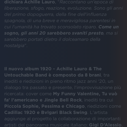
dichiara Achille Lauro
, “
Raccontano un'epoca di
liberazione, sfogo, reazione, evoluzione. Sono gli anni
del primo dopoguerra, della fine dell'influenza
spagnola, di una breve e meravigliosa parentesi in
cui l'umanità ha trovato sconsolato riparo.
Come un
sogno, gli anni 20 sarebbero svaniti presto
, ma si
sarebbero portati dietro il dolceamaro della
nostalgia
”.
Il nuovo album 1920 - Achille Lauro & The
Untouchable Band
è composto da 8 brani
, tra
inediti e riedizioni in pieno ritmo jazz anni ‘20, un
dialogo tra passato e presente, l’improvvisazione più
ricercata: cover come
My Funny Valentine, Tu vuò
fa’ l’americano e Jingle Bell Rock
, inediti tra cui
Piccola Sophie, Pessima e Chicago
, riedizioni come
Cadillac 1920 e Bvlgari Black Swing
. L'artista
aggiunge al progetto la collaborazione di importanti
artisti del panorama musicale italiano:
Gigi D’Alessio
,