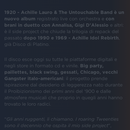
1920 - Achille Lauro & The Untouchable Band è un
nuovo album
registrato live con orchestra e
con
brani in duetto con Annalisa, Gigi D'Alessio
e altri:
è il side project che chiude la trilogia di repack del
passato
dopo 1990 e 1969 - Achille Idol Rebirth
,
già Disco di Platino.
Il disco esce oggi su tutte le piattaforme digitali e
negli store in formato cd e vinile.
Big party,
paillettes, black swing, gessati, Chicago, vecchi
Gangster italo-americani
: il progetto prende
ispirazione dal desiderio di leggerezza nato durante
il Proibizionismo dei primi anni del ‘900 e dalle
atmosfere musicali che proprio in quegli anni hanno
trovato le loro radici.
“
Gli anni ruggenti, li chiamano. I roaring Tweenties
sono il decennio che ospita il mio side project
”,