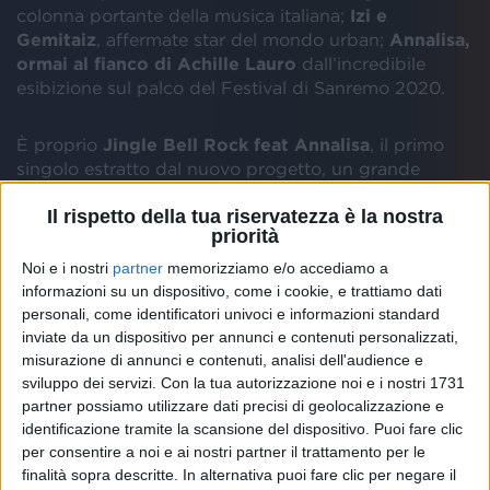
colonna portante della musica italiana;
Izi e
Gemitaiz
, affermate star del mondo urban;
Annalisa,
ormai al fianco di Achille Lauro
dall’incredibile
esibizione sul palco del Festival di Sanremo 2020.
È proprio
Jingle Bell Rock feat Annalisa
, il primo
singolo estratto dal nuovo progetto, un grande
classico del Natale che consolida la collaborazione
Il rispetto della tua riservatezza è la nostra
tra i due artisti: nata sul palco dell’Ariston con la
priorità
struggente interpretazione de
Gli uomini non
cambiano di Mia Martini
e proseguita con
Sweet
Noi e i nostri
partner
memorizziamo e/o accediamo a
Dreams in 1990
, i due sono ormai una coppia
informazioni su un dispositivo, come i cookie, e trattiamo dati
artistica affiatata e capace di impreziosire ogni brano
personali, come identificatori univoci e informazioni standard
in cui si trova a lavorare insieme.
Achille Lauro e
inviate da un dispositivo per annunci e contenuti personalizzati,
misurazione di annunci e contenuti, analisi dell'audience e
Annalisa
lo fanno questa volta con il primo singolo
sviluppo dei servizi.
Con la tua autorizzazione noi e i nostri 1731
estratto dal side project pronto a scaldare i giorni di
partner possiamo utilizzare dati precisi di geolocalizzazione e
festa attraverso l’incredibile vocalità di Annalisa e la
identificazione tramite la scansione del dispositivo. Puoi fare clic
travolgente interpretazione di Achille Lauro e la sua
per consentire a noi e ai nostri partner il trattamento per le
orchestra.
finalità sopra descritte. In alternativa puoi fare clic per negare il