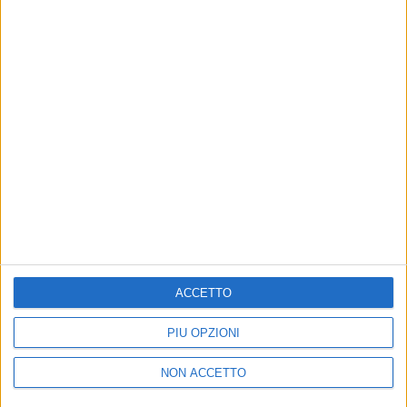
PHOTOGALLERY
INTERVISTA AD ACHILLE LAURO
(07/10/2020)
25
FOTO
© Riproduzione riservata
ACCETTO
Ultime news
Vedi tutte
PIÙ OPZIONI
NON ACCETTO