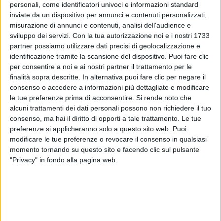
personali, come identificatori univoci e informazioni standard
inviate da un dispositivo per annunci e contenuti personalizzati,
misurazione di annunci e contenuti, analisi dell'audience e
Un post condiviso da ACHILLE LAURO® (@achilleidol)
sviluppo dei servizi.
Con la tua autorizzazione noi e i nostri 1733
partner possiamo utilizzare dati precisi di geolocalizzazione e
identificazione tramite la scansione del dispositivo. Puoi fare clic
“
Achille Lauro Summer Fest – A Rave before
per consentire a noi e ai nostri partner il trattamento per le
l'Iliade
” partirà con i primi 8 appuntamenti il 13 luglio
finalità sopra descritte. In alternativa puoi fare clic per negare il
da
Brescia
– Brescia Summer Music, Arena Campo
consenso o accedere a informazioni più dettagliate e modificare
Marte per proseguire poi il 19 luglio a
Mirano
(VE) –
le tue preferenze prima di acconsentire.
Si rende noto che
Mirano Summer Festival, il 14 agosto a
Cattolica
–
alcuni trattamenti dei dati personali possono non richiedere il tuo
Arena della Regina, il 17 agosto a
Forte dei Marmi
consenso, ma hai il diritto di opporti a tale trattamento. Le tue
(LU) - Villa Bertelli Live, il 21 agosto a
Corigliano-
preferenze si applicheranno solo a questo sito web. Puoi
Rossano
(CS) – Anfiteatro De Rosis, il 23 agosto a
modificare le tue preferenze o revocare il consenso in qualsiasi
Catania
– Sotto Il Vulcano Fest, Villa Bellini, il 24
momento tornando su questo sito e facendo clic sul pulsante
agosto a
Palermo
– Dream Pop Festival, Teatro di
"Privacy" in fondo alla pagina web.
Verdura per chiudere il 2 settembre a
Vicenza
–
Vicenza In Festival, Piazza dei Signori.
I
biglietti
per questi appuntamenti estivi sono
disponibili
dalle ore 16.00 di oggi
(martedì 20