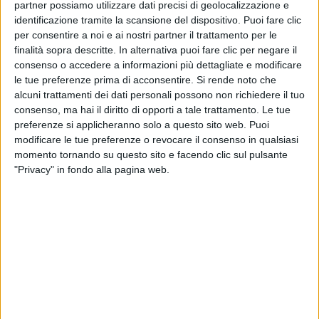
partner possiamo utilizzare dati precisi di geolocalizzazione e
Il Filming Italy - Los Angeles
, creato da Tiziana
identificazione tramite la scansione del dispositivo. Puoi fare clic
Rocca, Agnus Dei e Valeria Rumori, Istituto Italiano
per consentire a noi e ai nostri partner il trattamento per le
di Cultura Los Angeles, in collaborazione con APA
finalità sopra descritte. In alternativa puoi fare clic per negare il
(Associazione Produttori Audiovisivi), è sotto l'egida
consenso o accedere a informazioni più dettagliate e modificare
dell'Ambasciata d'Italia a Washington, del Consolato
le tue preferenze prima di acconsentire.
Si rende noto che
Generale d'Italia di Los Angeles e
rientra nelle
alcuni trattamenti dei dati personali possono non richiedere il tuo
celebrazioni per i 160 anni dei rapporti bilaterali
consenso, ma hai il diritto di opporti a tale trattamento. Le tue
tra Italia e Stati Uniti
.
preferenze si applicheranno solo a questo sito web. Puoi
modificare le tue preferenze o revocare il consenso in qualsiasi
momento tornando su questo sito e facendo clic sul pulsante
"Privacy" in fondo alla pagina web.
TIZIANO FERRO (IL MEGLIO DI RADIO
ITALIA LIVE)