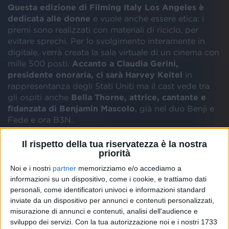
Questa edizione di Filming Italy Los Angeles è
dedicata alle donne
e vuole anche essere etica: i
premi sono realizzati con materiali di riciclo, per
evitare sprechi. Per lo svolgimento interamente in
digitale, verrà creata la sala virtuale di un cinema con
mille 500 posti.
Accanto a Claudia Gerini,
presidente onoraria, ci sarà Harvey Keitel
in
rappresentanza degli Stati Uniti ma il cast vede tra
gli ospiti anche
Bella Thorne, attrice, cantante e
fidanzata di Benjamin Mascolo
, già nel duo Benji e
Fede e ora B3N.
Il rispetto della tua riservatezza è la nostra
Tiziano Ferro da tempo è un italiano nel mondo e
priorità
vive a Los Angeles
: questo premio rappresenta per
lui una grande e inaspettata soddisfazione.
Gli attori
Noi e i nostri
partner
memorizziamo e/o accediamo a
informazioni su un dispositivo, come i cookie, e trattiamo dati
Carlo Verdone e Margherita Buy riceveranno il
personali, come identificatori univoci e informazioni standard
premio
dell’Istituto di Cultura IIC Los Angeles
inviate da un dispositivo per annunci e contenuti personalizzati,
Creativity Award, un riconoscimento all’eccellenza
misurazione di annunci e contenuti, analisi dell'audience e
italiana nel mondo in ogni settore creativo.
sviluppo dei servizi.
Con la tua autorizzazione noi e i nostri 1733