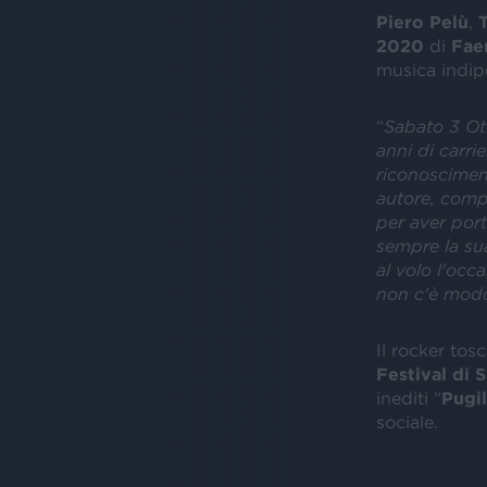
Piero Pelù
,
2020
di
Fae
musica indipe
“
Sabato 3 Ott
anni di carrie
riconoscimen
autore, compo
per aver porta
sempre la su
al volo l'occ
non c'è modo
Il rocker tos
Festival di
inediti “
Pugil
sociale.