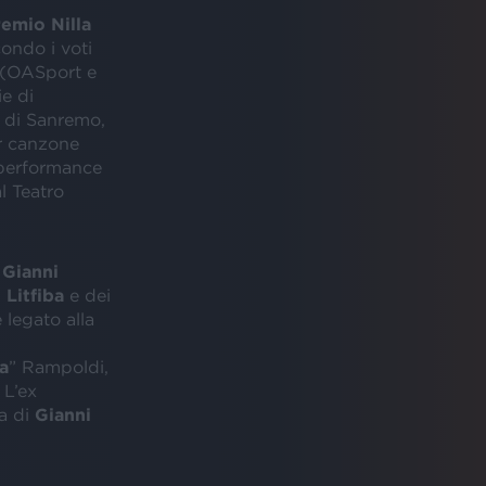
emio Nilla
condo i voti
a (OASport e
ie di
l di Sanremo,
r canzone
 performance
l Teatro
e
Gianni
i
Litfiba
e dei
 legato alla
a
” Rampoldi,
 L’ex
ta di
Gianni