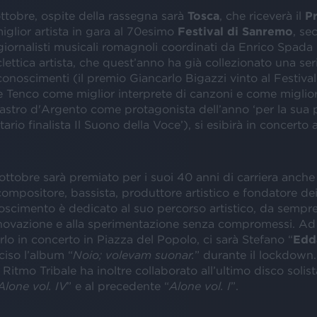
ttobre, ospite della rassegna sarà
Tosca
, che riceverà il
Pr
glior artista in gara al 70esimo
Festival di Sanremo
, se
 giornalisti musicali romagnoli coordinati da Enrico Spad
lettica artista, che quest’anno ha già collezionato una ser
conoscimenti (il premio Giancarlo Bigazzi vinto al Festiva
e Tenco come miglior interprete di canzoni e come miglio
 Nastro d'Argento come protagonista dell’anno ‘per la sua
rio finalista Il Suono della Voce’), si esibirà in concerto a
ttobre sarà premiato per i suoi 40 anni di carriera anch
compositore, bassista, produttore artistico e fondatore de
onoscimento è dedicato al suo percorso artistico, da sempre
’innovazione e alla sperimentazione senza compromessi. Ad
o in concerto in Piazza del Popolo, ci sarà Stefano “
Edd
ciso l’album “
Noio; volevam suonar.
” durante il lockdown.
Ritmo Tribale ha inoltre collaborato all’ultimo disco solis
Alone vol. IV
” e al precedente “
Alone vol. I
”.