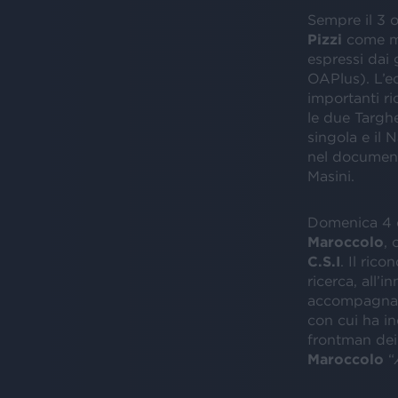
Sempre il 3 o
Pizzi
come mi
espressi dai
OAPlus). L’ec
importanti ri
le due Targh
singola e il
nel documenta
Masini.
Domenica 4 o
Maroccolo
, 
C.S.I
. Il ric
ricerca, all
accompagnarl
con cui ha in
frontman dei 
Maroccolo
“