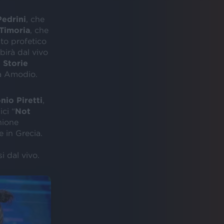
Pedrini
, che
Timoria
, che
ato profetico
ibirà dal vivo
. Storie
ca Amodio.
nio Piretti
,
ci “
Not
nione
 in Grecia.
i dal vivo.