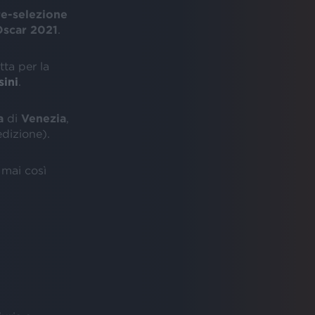
e-selezione
scar 2021
.
ta per la
sini
.
a
di
Venezia
,
edizione).
 mai così