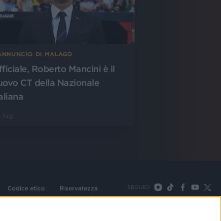
’ANNUNCIO DI MALAGÒ
fficiale, Roberto Mancini è il
uovo CT della Nazionale
aliana
 lug
SEGUICI
Codice etico
Riservatezza