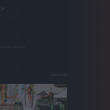
 2
".
uzione riservata
Vedi tutte