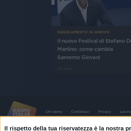
REGOLAMENTO IN ARRIVO
Il nuovo Festival di Stefano D
Martino: come cambia
Sanremo Giovani
05 ago
Chi siamo
Contattaci
Privacy
Lavor
Il rispetto della tua riservatezza è la nostra pr