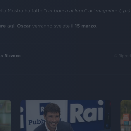
ella Mostra ha fatto "
l'in bocca al lupo
" ai "
magnifici 7, più
ure
agli
Oscar
verranno svelate il
15 marzo
.
ra Bizzoco
© Riprod