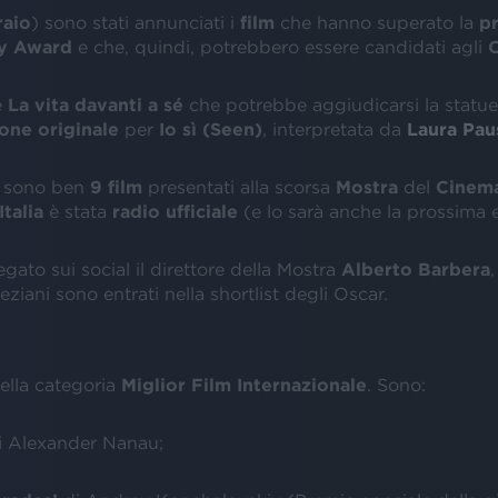
raio
) sono stati annunciati i
film
che hanno superato la
pr
y
Award
e che, quindi, potrebbero essere candidati agli
O
è
La vita davanti a sé
che potrebbe aggiudicarsi la statuet
one originale
per
Io sì (Seen)
, interpretata da
Laura Pau
 ci sono ben
9 film
presentati alla scorsa
Mostra
del
Cinem
Italia
è stata
radio ufficiale
(e lo sarà anche la prossima 
ato sui social il direttore della Mostra
Alberto Barbera
,
eziani sono entrati nella shortlist degli Oscar.
ella categoria
Miglior Film Internazionale
. Sono:
 Alexander Nanau;