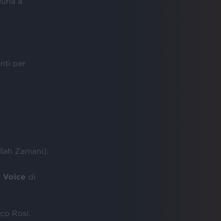
uria a
nti per
llah Zamani).
 Voice
di
co Rosi.