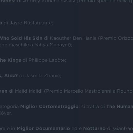
rades!
di Andrey Konchalovskiy (Premio speciale della gi
na
di Jayro Bustamante;
ho Sold His Skin
di Kaouther Ben Hania (Premio Orizzo
ione maschile a Yahya Mahayni);
the Kings
di Philippe Lacôte;
, Aida?
di Jasmila Zbanic;
ren
di Majid Majidi (Premio Marcello Mastroianni a Rouho
categoria
Miglior Cortometraggio
: si tratta di
The Human
óvar.
ora è in
Miglior Documentario
ed è
Notturno
di Gianfran