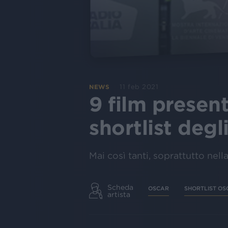
11 feb 2021
NEWS
9 film presen
shortlist degl
Mai così tanti, soprattutto nell
Scheda
OSCAR
SHORTLIST OS
artista