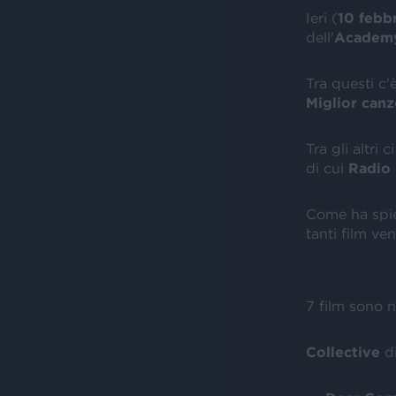
Ieri (
10 febb
dell'
Academ
Tra questi c'
Miglior canz
Tra gli altri
di cui
Radio 
Come ha spieg
tanti film ven
7 film sono n
Collective
di