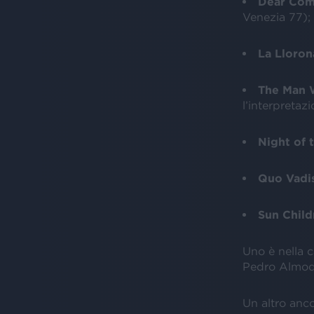
Dear Com
Venezia 77);
La Lloro
The Man W
l’interpretaz
Night of 
Quo Vadis
Sun Child
Uno è nella 
Pedro Almod
Un altro anc