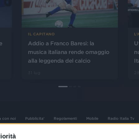
L
IL CAPITANO
U
Addio a Franco Baresi: la
e
n
musica italiana rende omaggio
It
alla leggenda del calcio
28
31 lug
a con noi
Pubblicita'
Regolamenti
Mobile
Radio Italia Tv
iorità