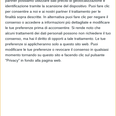
partner possiamo utilizzare dati precisi di geolocalizzazione e
identificazione tramite la scansione del dispositivo. Puoi fare clic
per consentire a noi e ai nostri partner il trattamento per le
finalità sopra descritte. In alternativa puoi fare clic per negare il
Annunciando questa sua nuova avventura, Michele
consenso o accedere a informazioni più dettagliate e modificare
Bravi ha scritto su Instagram: “
‘La voce dei pesci’ è
le tue preferenze prima di acconsentire.
Si rende noto che
un podcast che prova a dare voce a riflessioni e
alcuni trattamenti dei dati personali possono non richiedere il tuo
confronti solitamente muti perché è dai pensieri
consenso, ma hai il diritto di opporti a tale trattamento. Le tue
silenziosi che nasce la letteratura, la musica e la
preferenze si applicheranno solo a questo sito web. Puoi
creatività. ‘La voce dei pesci’ è un invito all’ascolto
”.
modificare le tue preferenze o revocare il consenso in qualsiasi
momento tornando su questo sito e facendo clic sul pulsante
Intanto il
video
di “
Mantieni il bacio
”, l’ultimo singolo
"Privacy" in fondo alla pagina web.
di Michele Bravi estratto dall’album “La geografia del
buio”, ha superato i 5 milioni di visualizzazioni su
YouTube e i fan attendono il
tour
dell’artista previsto
per il prossimo autunno. I
biglietti
sono già
disponibili.