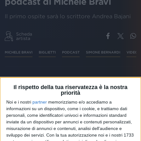
podcast di Michele Bravi
Il primo ospite sarà lo scrittore Andrea Bajani
Scheda
artista
MICHELE BRAVI
BIGLIETTI
PODCAST
SIMONE BERNARDI
VIDEO
“
La voce dei pesci
” è il titolo del nuovo
podcast
di
Il rispetto della tua riservatezza è la nostra
Michele Bravi
, uno spazio in cui il cantante
priorità
incontrerà altri personaggi per riflettere su vari
argomenti, cercando nuove ispirazioni per se stesso
Noi e i nostri
partner
memorizziamo e/o accediamo a
e per ci lo segue. Il
primo episodio
del podcast sarà
informazioni su un dispositivo, come i cookie, e trattiamo dati
personali, come identificatori univoci e informazioni standard
pubblicato domani (giovedì 6 maggio) alle 14.30 e
inviate da un dispositivo per annunci e contenuti personalizzati,
vede protagonista, insieme a Michele, lo scrittore
misurazione di annunci e contenuti, analisi dell'audience e
romano
Andrea Bajani
in collegamento da Houston,
sviluppo dei servizi.
Con la tua autorizzazione noi e i nostri 1733
in Texas.