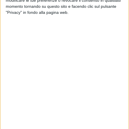
modificare le tue preferenze o revocare il consenso in qualsiasi
Tumori di Milano.
momento tornando su questo sito e facendo clic sul pulsante
"Privacy" in fondo alla pagina web.
Tra gli ospiti ci saranno anche i musicisti storici di
Battisti de il
Nostro Canto Libero
, l'autore e
musicista
Carlo Marrale
e la cantante emergente
Martina Malgiogli
o
.
© Riproduzione riservata
Ultime news
Vedi tutte