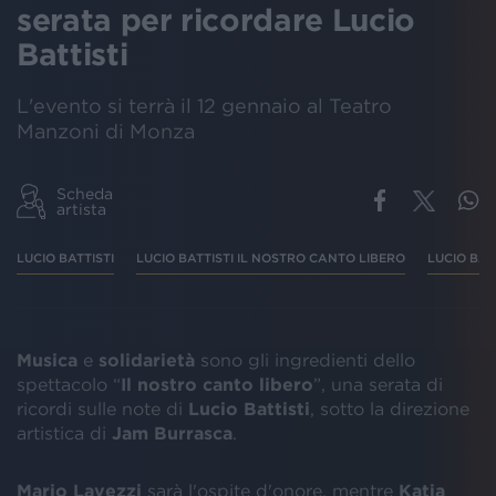
serata per ricordare Lucio
Battisti
L'evento si terrà il 12 gennaio al Teatro
Manzoni di Monza
Scheda
artista
LUCIO BATTISTI
LUCIO BATTISTI IL NOSTRO CANTO LIBERO
LUCIO BAT
Musica
e
solidarietà
sono gli ingredienti dello
spettacolo “
Il nostro canto libero
”, una serata di
ricordi sulle note di
Lucio Battisti
, sotto la direzione
artistica di
Jam Burrasca
.
Mario Lavezzi
sarà l'ospite d'onore, mentre
Katia