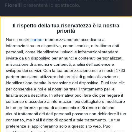
Fiorelli
presenterà lo spettacolo.
Il rispetto della tua riservatezza è la nostra
priorità
Noi e i nostri
partner
memorizziamo e/o accediamo a
informazioni su un dispositivo, come i cookie, e trattiamo dati
personali, come identificatori univoci e informazioni standard
inviate da un dispositivo per annunci e contenuti personalizzati,
misurazione di annunci e contenuti, analisi dell'audience e
sviluppo dei servizi.
Con la tua autorizzazione noi e i nostri 1733
partner possiamo utilizzare dati precisi di geolocalizzazione e
identificazione tramite la scansione del dispositivo. Puoi fare clic
per consentire a noi e ai nostri partner il trattamento per le
finalità sopra descritte. In alternativa puoi fare clic per negare il
“
Il nostro canto libero
”, organizzato insieme a
consenso o accedere a informazioni più dettagliate e modificare
“
Salute Donna Onlus
” e “
Salute Uomo
”, andrà in
le tue preferenze prima di acconsentire.
Si rende noto che
scena sabato 12 gennaio alle 20.30 al
Teatro
alcuni trattamenti dei dati personali possono non richiedere il tuo
Manzoni di Monza
. L'obiettivo dell’evento è
consenso, ma hai il diritto di opporti a tale trattamento. Le tue
raccogliere fondi per l'acquisto degli arredi della Sala
preferenze si applicheranno solo a questo sito web. Puoi
d'attesa dell'Oncologia Medica dell'Istituto dei