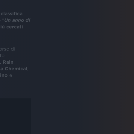
a
classifica
 “
Un anno di
iù cercati
orso di
to
. Rain
,
a Chemical
,
ino
e