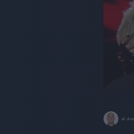
di
An