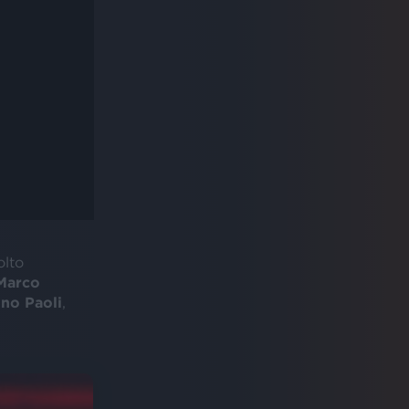
olto
Marco
no Paoli
,