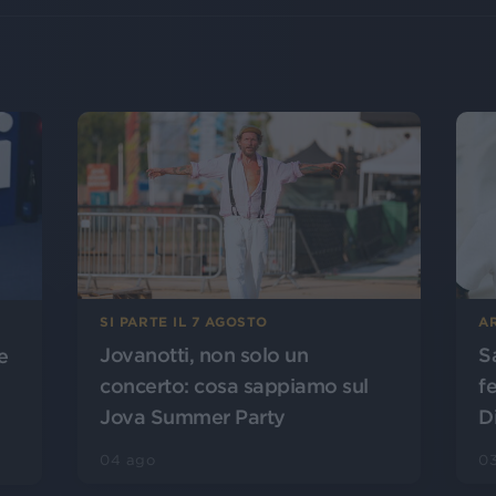
SI PARTE IL 7 AGOSTO
A
Jovanotti, non solo un
S
e
concerto: cosa sappiamo sul
f
Jova Summer Party
D
04 ago
0