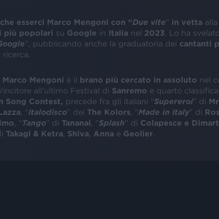
che esserci Marco Mengoni con “
Due vite
”
in vetta
all
i più popolari
su
Google
in
Italia
nel
2023
. Lo ha svelato
Googl
e
”, pubblicando anche la graduatoria dei
cantanti p
 ricerca.
Marco Mengoni
è il
brano più cercato in assoluto
nel c
incitore all’ultimo Festival di
Sanremo
e quarto classifica
n Song Contest,
precede fra gli italiani “
Supereroi
” di
Mr
Lazza
, “
Italodisco
” dei
The Kolors
, “
Made in Italy
” di
Ros
timo
, “
Tango
” di
Tananai
, “
Splash
” di
Colapesce e Dimart
di
Takagi & Ketra
,
Shiva
,
Anna
e
Geolier
.