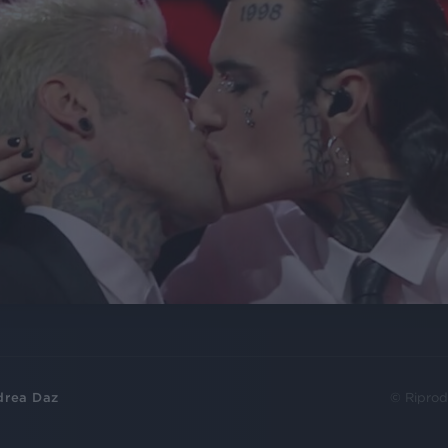
drea Daz
© Riprod