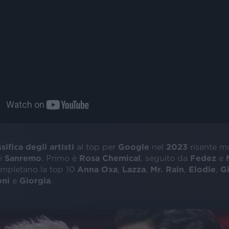
ssifica degli artisti
al top per
Google
nel
2023
risente m
di
Sanremo
. Primo è
Rosa Chemical
, seguito da
Fedez
e
ompletano la top 10
Anna Oxa
,
Lazza
,
Mr. Rain
,
Elodie
,
Gi
oni
e
Giorgia
.