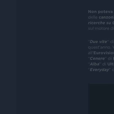
Non poteva 
delle
canzon
ricerche su 
sul motore di
“
Due vite
” di
quest’anno. V
all’
Eurovisio
“
Cenere
” di
“
Alba
” di
Ul
“
Everyday
” 