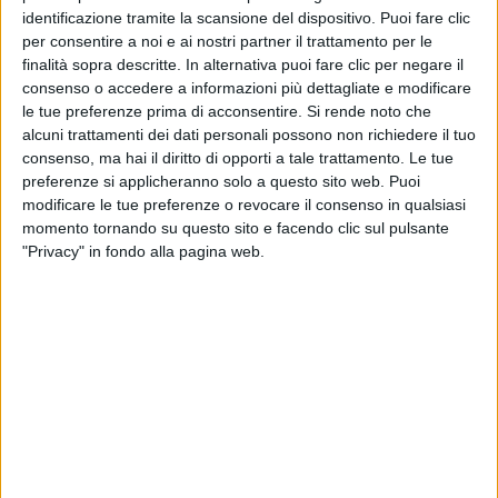
identificazione tramite la scansione del dispositivo. Puoi fare clic
scritta “
Non è colpa mia
”, che cita un verso della
per consentire a noi e ai nostri partner il trattamento per le
canzone, mentre nella Capitale sono state installate
finalità sopra descritte. In alternativa puoi fare clic per negare il
due maxi proiezioni.
consenso o accedere a informazioni più dettagliate e modificare
le tue preferenze prima di acconsentire.
Si rende noto che
alcuni trattamenti dei dati personali possono non richiedere il tuo
consenso, ma hai il diritto di opporti a tale trattamento. Le tue
A proposito della canzone,
Gazzelle
ha spiegato:
preferenze si applicheranno solo a questo sito web. Puoi
“
Parole libere, vita che ti porta un po’ dove vuole lei,
modificare le tue preferenze o revocare il consenso in qualsiasi
come quando ti casca il tappo del dentifricio nel
momento tornando su questo sito e facendo clic sul pulsante
buco del lavandino. Alla fine, l’unica cosa che so fare
"Privacy" in fondo alla pagina web.
è tirare le somme quando le cose scivolano via dal
mio controllo, quando il peggio è già passato anche
se pensavi fosse il meglio, e che non passasse mai. E
poi strillare forte, più forte che posso. Sperando che
basti, e che non basti mai abbastanza
”.