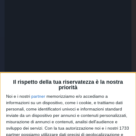
Il rispetto della tua riservatezza è la nostra
priorità
Noi e i nostri
partner
memorizziamo e/o accediamo a
informazioni su un dispositivo, come i cookie, e trattiamo dati
personali, come identificatori univoci e informazioni standard
inviate da un dispositivo per annunci e contenuti personalizzati,
misurazione di annunci e contenuti, analisi dell'audience e
Per lanciare “
Destri
”, il cantautore ha dato vita a una
sviluppo dei servizi.
Con la tua autorizzazione noi e i nostri 1733
campagna urbana
a
Milano
e
Roma
: nella città
partner possiamo utilizzare dati precisi di geolocalizzazione e
lombarda sono spuntate affissioni in molte vie, con la