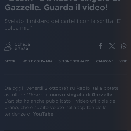
Gazzelle. Guarda il video!
Svelato il mistero dei cartelli con la scritta “E’
colpa mia”
Scheda
artista
DESTRI
NON È COLPA MIA
SIMONE BERNARDI
CANZONE
VIDEO
Da oggi (venerdì 2 ottobre) su Radio Italia potete
ascoltare “
Destri
”, il
nuovo singolo
di
Gazzelle
.
L’artista ha anche pubblicato il video ufficiale del
brano, che è subito volato nella top ten delle
tendenze di
YouTube
.