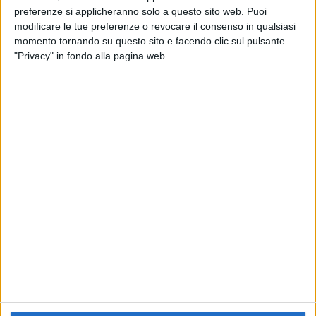
preferenze si applicheranno solo a questo sito web. Puoi
RADIO ITALIA
ELETTRA LAMBORGHINI
ELETTRA LAMBORGHINI
modificare le tue preferenze o revocare il consenso in qualsiasi
VOI TANKA VILLAGE
VOI TANKA VILLAGE
momento tornando su questo sito e facendo clic sul pulsante
RADIO ITALIA LIVE ESTATE
"Privacy" in fondo alla pagina web.
2
VIDEO
1
VIDEO
10
FOTO
1
VIDEO
18
FOTO
Chi siamo
Contattaci
Privacy
Lavora con noi
Pubblicita'
Regolamenti