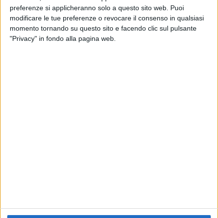
preferenze si applicheranno solo a questo sito web. Puoi
RADIO ITALIA
ELETTRA LAMBORGHINI
ELETTRA LAMBORGHINI
modificare le tue preferenze o revocare il consenso in qualsiasi
VOI TANKA VILLAGE
VOI TANKA VILLAGE
momento tornando su questo sito e facendo clic sul pulsante
RADIO ITALIA LIVE ESTATE
"Privacy" in fondo alla pagina web.
2
VIDEO
1
VIDEO
10
FOTO
1
VIDEO
18
FOTO
Chi siamo
Contattaci
Privacy
Lavora con noi
Pubblicita'
Regolamenti