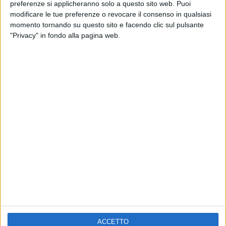
ELETTRA LAMBORGHINI
preferenze si applicheranno solo a questo sito web. Puoi
VOI TANKA VILLAGE
VOI TANKA VILLAGE
modificare le tue preferenze o revocare il consenso in qualsiasi
RADIO ITALIA LIVE ESTATE
momento tornando su questo sito e facendo clic sul pulsante
"Privacy" in fondo alla pagina web.
2
VIDEO
1
VIDEO
10
FOTO
1
VIDEO
18
FOTO
Chi siamo
Contattaci
Privacy
Lavora con noi
Pubblicita'
Regolamenti
Mobile
Radio Italia Tv
ACCETTO
Codice etico
Riservatezza