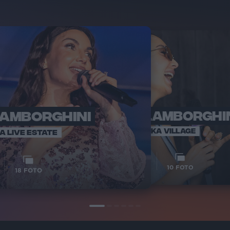
LAMBORGHINI
ELETTRA LAMBORGHI
RADI
VOI TA
VOI TANKA VILLAGE
IA LIVE ESTATE
1
VIDEO
10
FOTO
18
FOTO