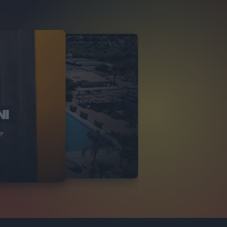
NI
O ITALIA
NKA VILLAGE
2
VIDEO