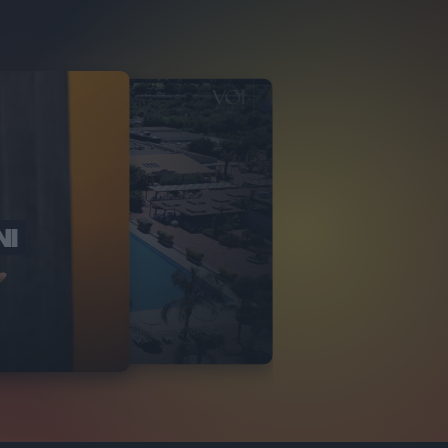
NI
O ITALIA
NKA VILLAGE
2
VIDEO