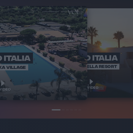
 ITALIA
RADIO ITALIA
RADI
BRAVO BAIA
VOI ARENELLA RESORT
KA VILLAGE
1
1
VIDEO
VIDEO