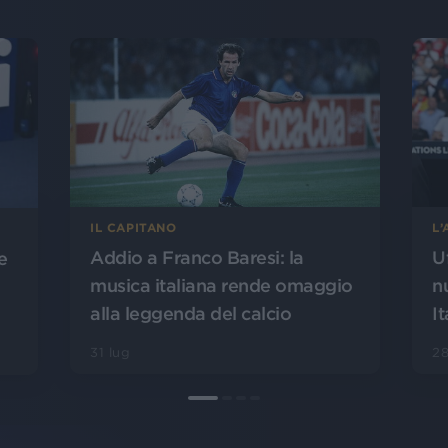
L
IL CAPITANO
U
Addio a Franco Baresi: la
e
n
musica italiana rende omaggio
It
alla leggenda del calcio
28
31 lug