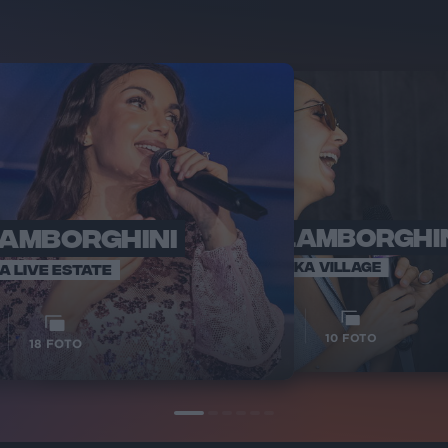
LAMBORGHINI
ELETTRA LAMBORGHI
RADI
VOI TA
VOI TANKA VILLAGE
IA LIVE ESTATE
1
VIDEO
10
FOTO
18
FOTO