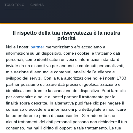
TOLO TOLO
CINEMA
Il rispetto della tua riservatezza è la nostra
priorità
Altri ospiti
Noi e i nostri
partner
memorizziamo e/o accediamo a
informazioni su un dispositivo, come i cookie, e trattiamo dati
personali, come identificatori univoci e informazioni standard
inviate da un dispositivo per annunci e contenuti personalizzati,
misurazione di annunci e contenuti, analisi dell'audience e
sviluppo dei servizi.
Con la tua autorizzazione noi e i nostri 1733
partner possiamo utilizzare dati precisi di geolocalizzazione e
identificazione tramite la scansione del dispositivo. Puoi fare clic
per consentire a noi e ai nostri partner il trattamento per le
finalità sopra descritte. In alternativa puoi fare clic per negare il
consenso o accedere a informazioni più dettagliate e modificare
le tue preferenze prima di acconsentire.
Si rende noto che
alcuni trattamenti dei dati personali possono non richiedere il tuo
RADIO ITALIA
consenso, ma hai il diritto di opporti a tale trattamento. Le tue
ELETTRA LAMBORGHINI
ELETTRA LAMBORGHINI