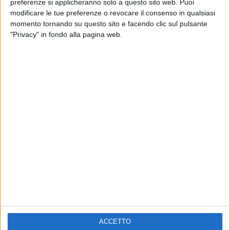
preferenze si applicheranno solo a questo sito web. Puoi
VOI TANKA VILLAGE
VOI TANKA VILLAGE
modificare le tue preferenze o revocare il consenso in qualsiasi
RADIO ITALIA LIVE ESTATE
momento tornando su questo sito e facendo clic sul pulsante
2
VIDEO
"Privacy" in fondo alla pagina web.
1
VIDEO
10
FOTO
1
VIDEO
18
FOTO
Chi siamo
Contattaci
Privacy
Lavora con noi
Pubblicita'
Regolamenti
Mobile
Radio Italia Tv
ACCETTO
Codice etico
Riservatezza