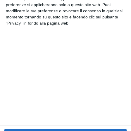
preferenze si applicheranno solo a questo sito web. Puoi
RADIO ITALIA
ELETTRA LAMBORGHINI
ELETTRA LAMBORGHINI
modificare le tue preferenze o revocare il consenso in qualsiasi
VOI TANKA VILLAGE
VOI TANKA VILLAGE
momento tornando su questo sito e facendo clic sul pulsante
RADIO ITALIA LIVE ESTATE
"Privacy" in fondo alla pagina web.
2
VIDEO
1
VIDEO
10
FOTO
1
VIDEO
18
FOTO
Chi siamo
Contattaci
Privacy
Lavora con noi
Pubblicita'
Regolamenti