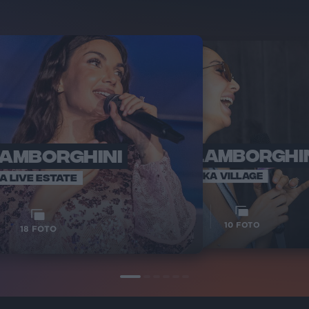
LAMBORGHINI
ELETTRA LAMBORGHI
RADI
VOI TA
VOI TANKA VILLAGE
IA LIVE ESTATE
1
VIDEO
10
FOTO
18
FOTO