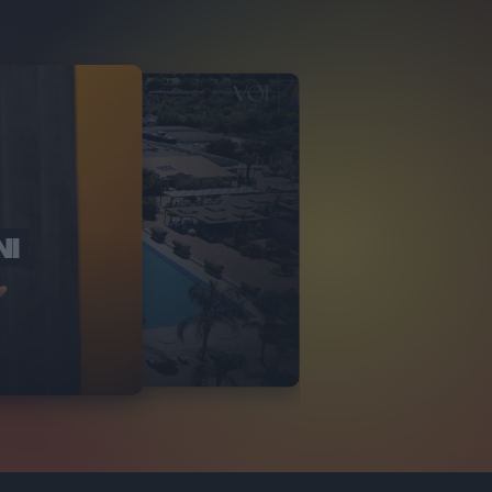
NI
O ITALIA
NKA VILLAGE
2
VIDEO