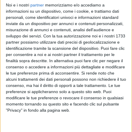
CESARE CREMONINI - SAN
CREMONINI TOUR INDOOR
CREMONINI TOUR INDOOR
Noi e i nostri
partner
memorizziamo e/o accediamo a
SIRO
2022 ROMA
2022 MILANO
informazioni su un dispositivo, come i cookie, e trattiamo dati
STADI 2022
CESARE CREMONINI
personali, come identificatori univoci e informazioni standard
13/11/2022
inviate da un dispositivo per annunci e contenuti personalizzati,
19
FOTO
misurazione di annunci e contenuti, analisi dell'audience e
1
VIDEO
44
FOTO
sviluppo dei servizi.
Con la tua autorizzazione noi e i nostri 1733
14
FOTO
partner possiamo utilizzare dati precisi di geolocalizzazione e
identificazione tramite la scansione del dispositivo. Puoi fare clic
per consentire a noi e ai nostri partner il trattamento per le
finalità sopra descritte. In alternativa puoi fare clic per negare il
consenso o accedere a informazioni più dettagliate e modificare
le tue preferenze prima di acconsentire.
Si rende noto che
News correlate
alcuni trattamenti dei dati personali possono non richiedere il tuo
consenso, ma hai il diritto di opporti a tale trattamento. Le tue
preferenze si applicheranno solo a questo sito web. Puoi
modificare le tue preferenze o revocare il consenso in qualsiasi
momento tornando su questo sito e facendo clic sul pulsante
"Privacy" in fondo alla pagina web.