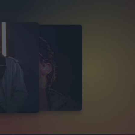
 KOLORS
VISTA 15/03
17
FOTO