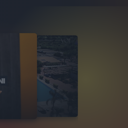
NI
O ITALIA
NKA VILLAGE
2
VIDEO