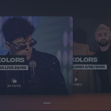
KOLORS
THE KOLORS
THE
INTER
SANREMO ITALIANO 2/02/2025
IA LIVE 28/02
1
VIDEO
1
VIDEO
24
FOTO