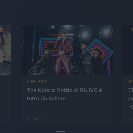
A MILANO
AT
The Kolors: l'inizio di RILIVE è
T
tutto da ballare
pe
“
15 mag
1