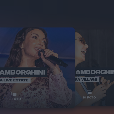
LAMBORGHINI
ELETTRA LAMBORGHI
RADI
VOI TA
VOI TANKA VILLAGE
IA LIVE ESTATE
1
VIDEO
10
FOTO
18
FOTO