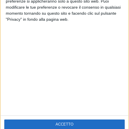
preferenze si applicheranno solo a questo sito web. Puoi
VOI TANKA VILLAGE
VOI TANKA VILLAGE
modificare le tue preferenze o revocare il consenso in qualsiasi
RADIO ITALIA LIVE ESTATE
momento tornando su questo sito e facendo clic sul pulsante
2
VIDEO
"Privacy" in fondo alla pagina web.
1
VIDEO
10
FOTO
1
VIDEO
18
FOTO
Chi siamo
Contattaci
Privacy
Lavora con noi
Pubblicita'
Regolamenti
Mobile
Radio Italia Tv
ACCETTO
Codice etico
Riservatezza