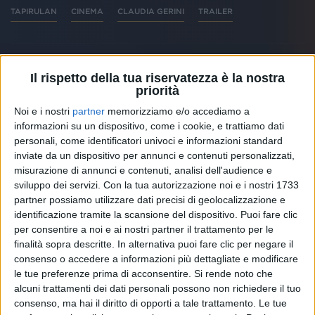
TAPIRULAN
CINEMA
CLAUDIA GERINI
TRAILER
Il rispetto della tua riservatezza è la nostra
priorità
Altri ospiti
Noi e i nostri
partner
memorizziamo e/o accediamo a
informazioni su un dispositivo, come i cookie, e trattiamo dati
personali, come identificatori univoci e informazioni standard
inviate da un dispositivo per annunci e contenuti personalizzati,
misurazione di annunci e contenuti, analisi dell'audience e
sviluppo dei servizi.
Con la tua autorizzazione noi e i nostri 1733
partner possiamo utilizzare dati precisi di geolocalizzazione e
identificazione tramite la scansione del dispositivo. Puoi fare clic
per consentire a noi e ai nostri partner il trattamento per le
finalità sopra descritte. In alternativa puoi fare clic per negare il
consenso o accedere a informazioni più dettagliate e modificare
le tue preferenze prima di acconsentire.
Si rende noto che
alcuni trattamenti dei dati personali possono non richiedere il tuo
RADIO ITALIA
consenso, ma hai il diritto di opporti a tale trattamento. Le tue
ELETTRA LAMBORGHINI
ELETTRA LAMBORGHINI