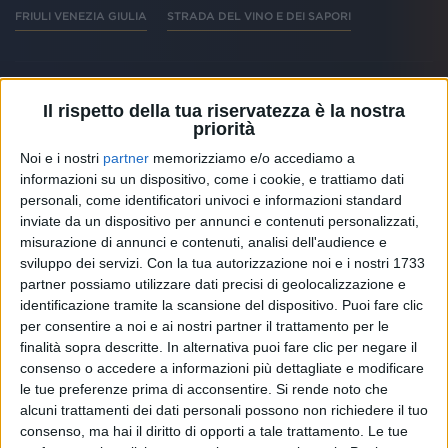
FRIULI VENEZIA GIULIA
STRADA DEL VINO E DEI SAPORI
Il rispetto della tua riservatezza è la nostra
priorità
Altri ospiti
Noi e i nostri
partner
memorizziamo e/o accediamo a
informazioni su un dispositivo, come i cookie, e trattiamo dati
personali, come identificatori univoci e informazioni standard
inviate da un dispositivo per annunci e contenuti personalizzati,
misurazione di annunci e contenuti, analisi dell'audience e
sviluppo dei servizi.
Con la tua autorizzazione noi e i nostri 1733
partner possiamo utilizzare dati precisi di geolocalizzazione e
identificazione tramite la scansione del dispositivo. Puoi fare clic
per consentire a noi e ai nostri partner il trattamento per le
finalità sopra descritte. In alternativa puoi fare clic per negare il
consenso o accedere a informazioni più dettagliate e modificare
le tue preferenze prima di acconsentire.
Si rende noto che
alcuni trattamenti dei dati personali possono non richiedere il tuo
RADIO ITALIA
consenso, ma hai il diritto di opporti a tale trattamento. Le tue
ELETTRA LAMBORGHINI
ELETTRA LAMBORGHINI