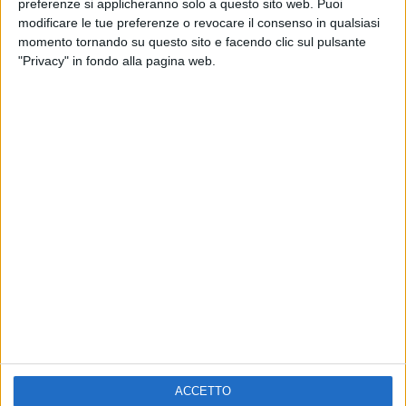
preferenze si applicheranno solo a questo sito web. Puoi
VOI TANKA VILLAGE
VOI TANKA VILLAGE
modificare le tue preferenze o revocare il consenso in qualsiasi
RADIO ITALIA LIVE ESTATE
momento tornando su questo sito e facendo clic sul pulsante
2
VIDEO
"Privacy" in fondo alla pagina web.
1
VIDEO
10
FOTO
1
VIDEO
18
FOTO
Chi siamo
Contattaci
Privacy
Lavora con noi
Pubblicita'
Regolamenti
Mobile
Radio Italia Tv
ACCETTO
Codice etico
Riservatezza