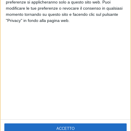
ELETTRA LAMBORGHINI
preferenze si applicheranno solo a questo sito web. Puoi
VOI TANKA VILLAGE
VOI TANKA VILLAGE
modificare le tue preferenze o revocare il consenso in qualsiasi
RADIO ITALIA LIVE ESTATE
momento tornando su questo sito e facendo clic sul pulsante
"Privacy" in fondo alla pagina web.
2
VIDEO
1
VIDEO
10
FOTO
1
VIDEO
18
FOTO
Chi siamo
Contattaci
Privacy
Lavora con noi
Pubblicita'
Regolamenti
Mobile
Radio Italia Tv
ACCETTO
Codice etico
Riservatezza