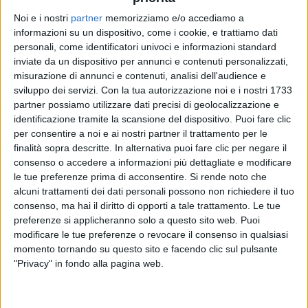
Noi e i nostri
partner
memorizziamo e/o accediamo a
informazioni su un dispositivo, come i cookie, e trattiamo dati
SANGIOVANNI
SANGIOVANNI
SANGIOVANNI
personali, come identificatori univoci e informazioni standard
RADIO ITALIA LIVE
INTERVISTA
inviate da un dispositivo per annunci e contenuti personalizzati,
SANREMO ITALIANO 2024
misurazione di annunci e contenuti, analisi dell'audience e
sviluppo dei servizi.
Con la tua autorizzazione noi e i nostri 1733
13
VIDEO
12
FOTO
4
VIDEO
16
FOTO
partner possiamo utilizzare dati precisi di geolocalizzazione e
1
VIDEO
identificazione tramite la scansione del dispositivo. Puoi fare clic
per consentire a noi e ai nostri partner il trattamento per le
finalità sopra descritte. In alternativa puoi fare clic per negare il
consenso o accedere a informazioni più dettagliate e modificare
le tue preferenze prima di acconsentire.
Si rende noto che
alcuni trattamenti dei dati personali possono non richiedere il tuo
News correlate
consenso, ma hai il diritto di opporti a tale trattamento. Le tue
preferenze si applicheranno solo a questo sito web. Puoi
modificare le tue preferenze o revocare il consenso in qualsiasi
momento tornando su questo sito e facendo clic sul pulsante
"Privacy" in fondo alla pagina web.