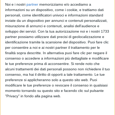
Noi e i nostri
partner
memorizziamo e/o accediamo a
SANGIOVANNI
SANGIOVANNI
SANGIOVANNI
informazioni su un dispositivo, come i cookie, e trattiamo dati
RADIO ITALIA LIVE
INTERVISTA
personali, come identificatori univoci e informazioni standard
SANREMO ITALIANO 2024
inviate da un dispositivo per annunci e contenuti personalizzati,
13
VIDEO
12
FOTO
misurazione di annunci e contenuti, analisi dell'audience e
4
VIDEO
16
FOTO
sviluppo dei servizi.
Con la tua autorizzazione noi e i nostri 1733
1
VIDEO
partner possiamo utilizzare dati precisi di geolocalizzazione e
identificazione tramite la scansione del dispositivo. Puoi fare clic
per consentire a noi e ai nostri partner il trattamento per le
finalità sopra descritte. In alternativa puoi fare clic per negare il
consenso o accedere a informazioni più dettagliate e modificare
le tue preferenze prima di acconsentire.
Si rende noto che
News correlate
alcuni trattamenti dei dati personali possono non richiedere il tuo
consenso, ma hai il diritto di opporti a tale trattamento. Le tue
preferenze si applicheranno solo a questo sito web. Puoi
modificare le tue preferenze o revocare il consenso in qualsiasi
momento tornando su questo sito e facendo clic sul pulsante
"Privacy" in fondo alla pagina web.