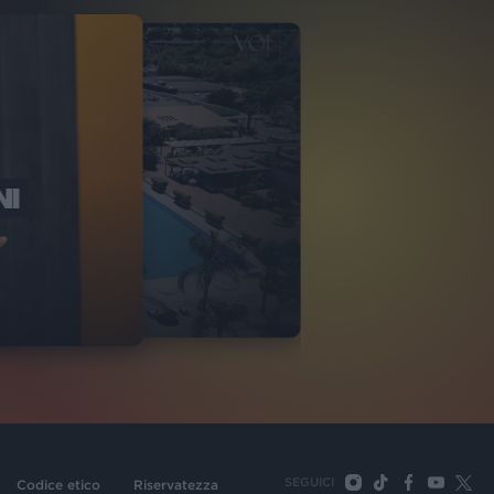
NI
O ITALIA
NKA VILLAGE
2
VIDEO
SEGUICI
Codice etico
Riservatezza