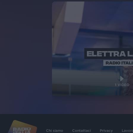
ELETTRA 
RADIO ITAL
1
VIDEO
Chi siamo
Contattaci
Privacy
Lavor