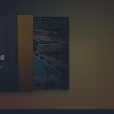
NI
O ITALIA
NKA VILLAGE
2
VIDEO