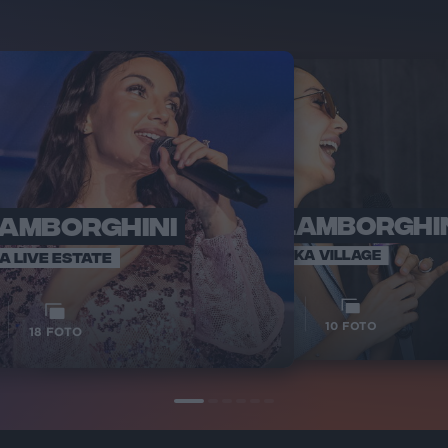
LAMBORGHINI
ELETTRA LAMBORGHI
RADI
VOI TA
VOI TANKA VILLAGE
IA LIVE ESTATE
1
VIDEO
10
FOTO
18
FOTO