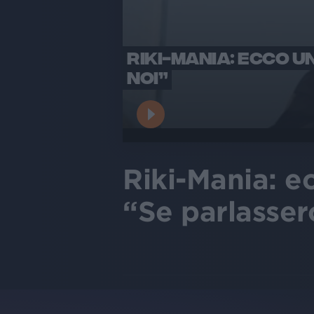
RIKI-MANIA: ECCO U
NOI”
Riki-Mania: e
“Se parlasser