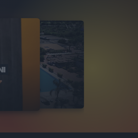
NI
O ITALIA
NKA VILLAGE
2
VIDEO