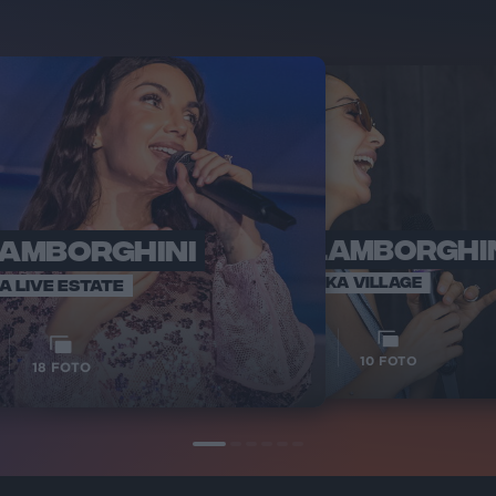
LAMBORGHINI
ELETTRA LAMBORGHI
RADI
VOI TA
VOI TANKA VILLAGE
IA LIVE ESTATE
1
VIDEO
10
FOTO
18
FOTO