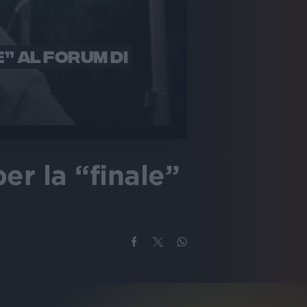
E” AL FORUM DI
er la “finale”