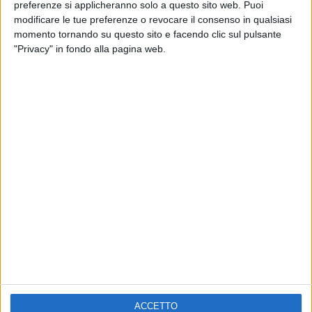
ELETTRA LAMBORGHINI
preferenze si applicheranno solo a questo sito web. Puoi
VOI TANKA VILLAGE
VOI TANKA VILLAGE
modificare le tue preferenze o revocare il consenso in qualsiasi
RADIO ITALIA LIVE ESTATE
momento tornando su questo sito e facendo clic sul pulsante
"Privacy" in fondo alla pagina web.
2
VIDEO
1
VIDEO
10
FOTO
1
VIDEO
18
FOTO
Chi siamo
Contattaci
Privacy
Lavora con noi
Pubblicita'
Regolamenti
Mobile
Radio Italia Tv
ACCETTO
Codice etico
Riservatezza