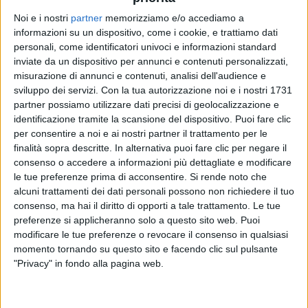
Noi e i nostri
partner
memorizziamo e/o accediamo a
informazioni su un dispositivo, come i cookie, e trattiamo dati
RAF
RAF
RAF
personali, come identificatori univoci e informazioni standard
RADIO ITALIA LIVE
RADIO ITALIA LIVE 31/01/2025
inviate da un dispositivo per annunci e contenuti personalizzati,
SANREMO ITALIANO 2026
misurazione di annunci e contenuti, analisi dell'audience e
sviluppo dei servizi.
Con la tua autorizzazione noi e i nostri 1731
10
VIDEO
14
FOTO
13
VIDEO
13
FOTO
partner possiamo utilizzare dati precisi di geolocalizzazione e
1
VIDEO
identificazione tramite la scansione del dispositivo. Puoi fare clic
per consentire a noi e ai nostri partner il trattamento per le
finalità sopra descritte. In alternativa puoi fare clic per negare il
consenso o accedere a informazioni più dettagliate e modificare
le tue preferenze prima di acconsentire.
Si rende noto che
alcuni trattamenti dei dati personali possono non richiedere il tuo
News correlate
consenso, ma hai il diritto di opporti a tale trattamento. Le tue
preferenze si applicheranno solo a questo sito web. Puoi
modificare le tue preferenze o revocare il consenso in qualsiasi
momento tornando su questo sito e facendo clic sul pulsante
"Privacy" in fondo alla pagina web.