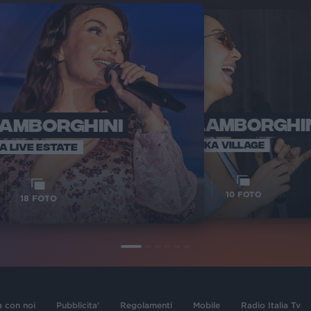
LAMBORGHINI
ELETTRA LAMBORGHI
RADI
VOI TA
VOI TANKA VILLAGE
IA LIVE ESTATE
1
VIDEO
10
FOTO
18
FOTO
a con noi
Pubblicita'
Regolamenti
Mobile
Radio Italia Tv