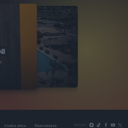
NI
O ITALIA
NKA VILLAGE
2
VIDEO
SEGUICI
Codice etico
Riservatezza