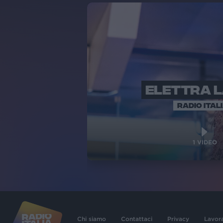
ELETTRA 
RADIO ITAL
1
VIDEO
Chi siamo
Contattaci
Privacy
Lavor