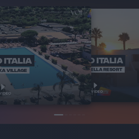
 ITALIA
RADIO ITALIA
RADI
BRAVO BAIA
VOI ARENELLA RESORT
KA VILLAGE
1
1
VIDEO
VIDEO