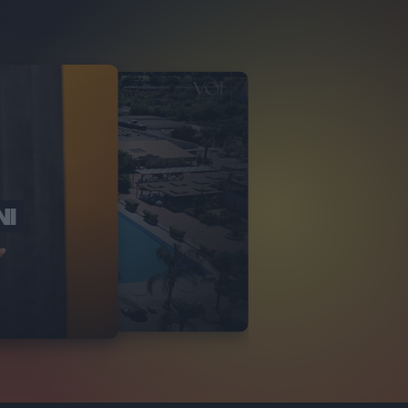
NI
O ITALIA
NKA VILLAGE
2
VIDEO