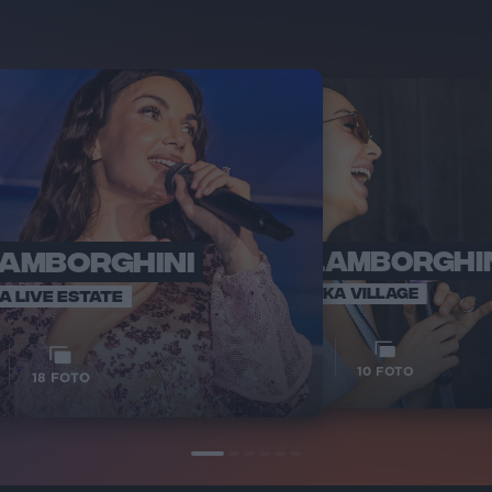
LAMBORGHINI
ELETTRA LAMBORGHI
RADI
VOI TA
VOI TANKA VILLAGE
IA LIVE ESTATE
1
VIDEO
10
FOTO
18
FOTO