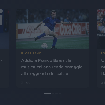
L
IL CAPITANO
U
Addio a Franco Baresi: la
e
n
musica italiana rende omaggio
It
alla leggenda del calcio
28
31 lug