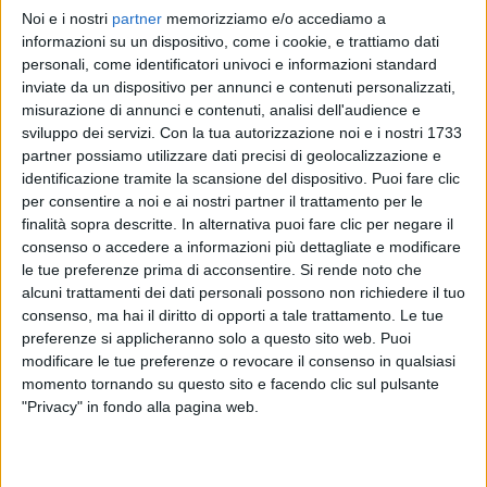
Noi e i nostri
partner
memorizziamo e/o accediamo a
RADIO ITALIA
RADIO ITALIA
RADIO ITALIA
informazioni su un dispositivo, come i cookie, e trattiamo dati
BRAVO BAIA DI TINDARI 2026
VOI ARENELLA RESORT
personali, come identificatori univoci e informazioni standard
VOI TANKA VILLAGE
inviate da un dispositivo per annunci e contenuti personalizzati,
1
VIDEO
misurazione di annunci e contenuti, analisi dell'audience e
1
VIDEO
sviluppo dei servizi.
Con la tua autorizzazione noi e i nostri 1733
2
VIDEO
partner possiamo utilizzare dati precisi di geolocalizzazione e
identificazione tramite la scansione del dispositivo. Puoi fare clic
per consentire a noi e ai nostri partner il trattamento per le
finalità sopra descritte. In alternativa puoi fare clic per negare il
consenso o accedere a informazioni più dettagliate e modificare
le tue preferenze prima di acconsentire.
Si rende noto che
News correlate
alcuni trattamenti dei dati personali possono non richiedere il tuo
consenso, ma hai il diritto di opporti a tale trattamento. Le tue
preferenze si applicheranno solo a questo sito web. Puoi
modificare le tue preferenze o revocare il consenso in qualsiasi
momento tornando su questo sito e facendo clic sul pulsante
"Privacy" in fondo alla pagina web.