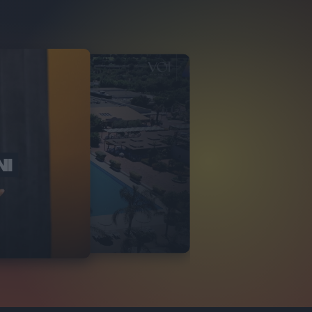
NI
O ITALIA
NKA VILLAGE
2
VIDEO