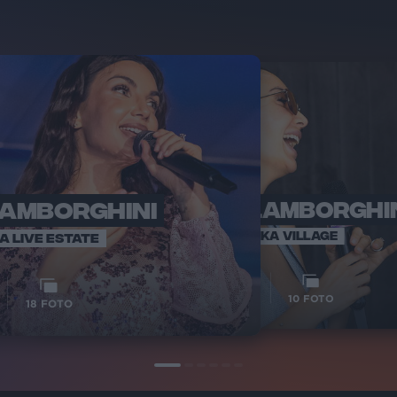
LAMBORGHINI
ELETTRA LAMBORGHI
RADI
VOI TA
VOI TANKA VILLAGE
IA LIVE ESTATE
1
VIDEO
10
FOTO
18
FOTO