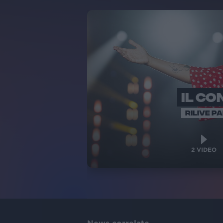
IL C
RILIVE P
2
VIDEO