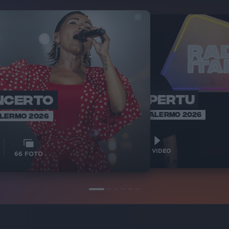
ONCERTO
ATUPERTU
P
#RILIVE
#RILIVE PALERMO 2026
ALERMO 2026
6
12
VIDEO
66
FOTO