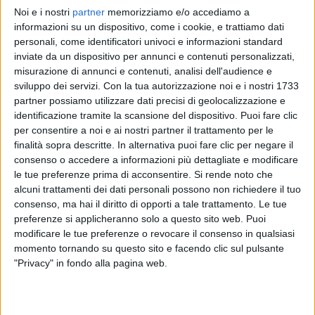
Noi e i nostri
partner
memorizziamo e/o accediamo a
RADIO ITALIA
RADIO ITALIA
RADIO ITALIA
informazioni su un dispositivo, come i cookie, e trattiamo dati
BRAVO BAIA DI TINDARI 2026
VOI ARENELLA RESORT
personali, come identificatori univoci e informazioni standard
VOI TANKA VILLAGE
inviate da un dispositivo per annunci e contenuti personalizzati,
1
VIDEO
misurazione di annunci e contenuti, analisi dell'audience e
1
VIDEO
sviluppo dei servizi.
Con la tua autorizzazione noi e i nostri 1733
2
VIDEO
partner possiamo utilizzare dati precisi di geolocalizzazione e
identificazione tramite la scansione del dispositivo. Puoi fare clic
per consentire a noi e ai nostri partner il trattamento per le
finalità sopra descritte. In alternativa puoi fare clic per negare il
consenso o accedere a informazioni più dettagliate e modificare
le tue preferenze prima di acconsentire.
Si rende noto che
News correlate
alcuni trattamenti dei dati personali possono non richiedere il tuo
consenso, ma hai il diritto di opporti a tale trattamento. Le tue
preferenze si applicheranno solo a questo sito web. Puoi
modificare le tue preferenze o revocare il consenso in qualsiasi
momento tornando su questo sito e facendo clic sul pulsante
"Privacy" in fondo alla pagina web.